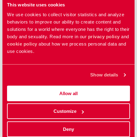
This website uses cookies
Detta vill RFSU:
We use cookies to collect visitor statistics and analyze
behaviors to improve our ability to create content and
På 30-årsdagen av ICPD:s handlingsprogram
solutions for a world where everyone has the right to their
uppmanar vi till förnyat engagemang och
body and sexuality. Read more in our
privacy policy
and
brådskande åtgärder från medlemsländerna
cookie policy
about how we process personal data and
use cookies.
för att främja ICPD-agendan. Passivitet är inte
ett alternativ - kvinnors, flickors och
marginaliserade gruppers liv, välbefinnande
och mänskliga rättigheter står på spel.
Show details
Allow all
Uppdaterad:
16 jan 2026
Customize
Publicerad: 27 may 2024
Deny