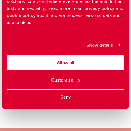
För mer information
solutions for a world where everyone has the right to their
body and sexuality. Read more in our
privacy policy
and
Anette Otterström
cookie policy
about how we process personal data and
Head of Brand & Communication Nordic, RFSU AB
use cookies.
+46707398700
Show details
Uppdaterad:
30 jan 2026
Publicerad: 10 apr 2024
Allow all
Kategorier
Customize
Undersökning
Deny