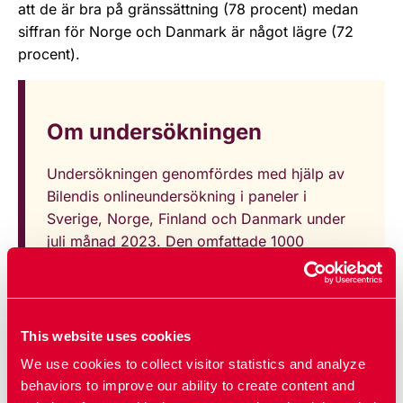
att de är bra på gränssättning (78 procent) medan
siffran för Norge och Danmark är något lägre (72
procent).
Om undersökningen
Undersökningen genomfördes med hjälp av
Bilendis onlineundersökning i paneler i
Sverige, Norge, Finland och Danmark under
juli månad 2023. Den omfattade 1000
intervjuer per land bland personer mellan 16-
65 år, valda genom ett riksrepresentativt
urval, som säkerställts statistiskt genom
signifikanstest.
This website uses cookies
We use cookies to collect visitor statistics and analyze
behaviors to improve our ability to create content and