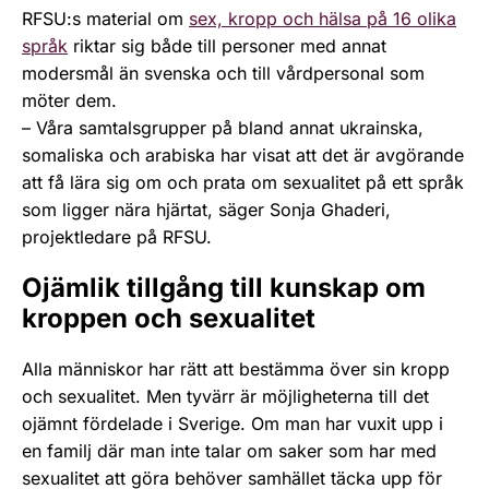
RFSU:s material om
sex, kropp och hälsa på 16 olika
språk
riktar sig både till personer med annat
modersmål än svenska och till vårdpersonal som
möter dem.
– Våra samtalsgrupper på bland annat ukrainska,
somaliska och arabiska har visat att det är avgörande
att få lära sig om och prata om sexualitet på ett språk
som ligger nära hjärtat, säger Sonja Ghaderi,
projektledare på RFSU.
Ojämlik tillgång till kunskap om
kroppen och sexualitet
Alla människor har rätt att bestämma över sin kropp
och sexualitet. Men tyvärr är möjligheterna till det
ojämnt fördelade i Sverige. Om man har vuxit upp i
en familj där man inte talar om saker som har med
sexualitet att göra behöver samhället täcka upp för