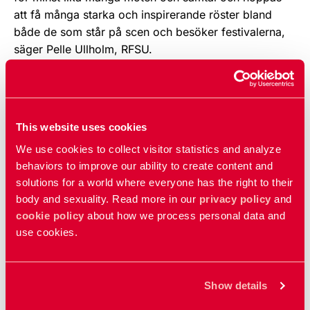
att få många starka och inspirerande röster bland
både de som står på scen och besöker festivalerna,
säger Pelle Ullholm, RFSU.
Uppdaterad:
30 jan 2026
Publicerad: 18 jan 2024
This website uses cookies
We use cookies to collect visitor statistics and analyze
Relaterat
behaviors to improve our ability to create content and
solutions for a world where everyone has the right to their
Dare to Care för tryggare festivaler
body and sexuality. Read more in our
privacy policy
and
cookie policy
about how we process personal data and
Kategorier
use cookies.
Nyhet
Show details