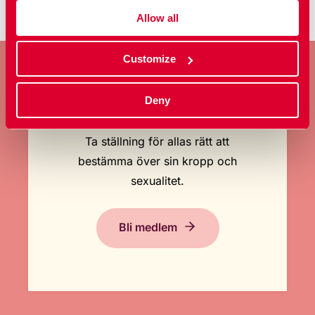
Allow all
Customize
Deny
BLI MEDLEM
Ta ställning för allas rätt att
bestämma över sin kropp och
sexualitet.
Bli medlem