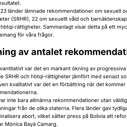
sultatet.
 23 länder lämnade rekommendationer om sexuell oc
heter (SRHR), 22 om sexuellt våld och barnäktenska
 hbtqi-rättigheter. Sammanlagt visar detta på ett myck
mang för våra frågor.
ing av antalet rekommenda
vantitativt var det en markant ökning av progressi
e SRHR och hbtqi-rättigheter jämfört med senast so
en kvalitativt var det en förbättring när det kommer ti
mendationerna.
var inte bara allmänna rekommendationer utan väldig
ingar från de olika staterna. Flera länder gav tydl
inalisera abort, vilket sätter press på Bolivia att refo
ar Mónica Bayá Camarg.