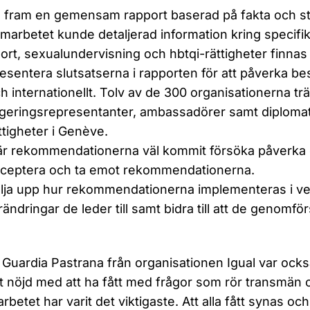
 fram en gemensam rapport baserad på fakta och sta
marbetet kunde detaljerad information kring specifika
ort, sexualundervisning och hbtqi-rättigheter finnas
esentera slutsatserna i rapporten för att påverka besl
h internationellt. Tolv av de 300 organisationerna tr
geringsrepresentanter, ambassadörer samt diplomate
ttigheter i Genève.
r rekommendationerna väl kommit försöka påverka d
ceptera och ta emot rekommendationerna.
lja upp hur rekommendationerna implementeras i ver
rändringar de leder till samt bidra till att de genomför
a Guardia Pastrana från organisationen Igual var ocks
lt nöjd med att ha fått med frågor som rör transmän 
betet har varit det viktigaste. Att alla fått synas och 