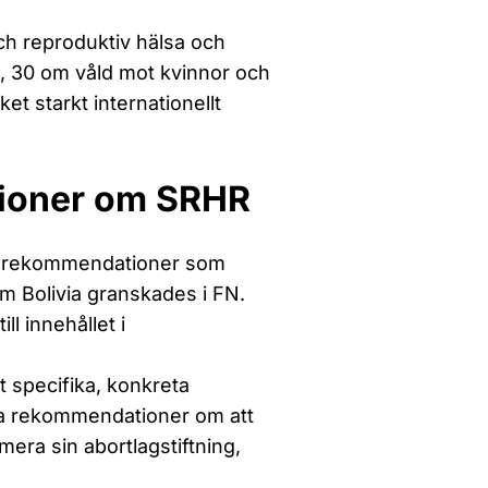
h reproduktiv hälsa och
p, 30 om våld mot kvinnor och
et starkt internationellt
tioner om SRHR
va rekommendationer som
m Bolivia granskades i FN.
ll innehållet i
t specifika, konkreta
iga rekommendationer om att
rmera sin abortlagstiftning,