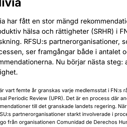
livia
via har fått en stor mängd rekommendat
oduktiv hälsa och rättigheter (SRHR) i F
skning. RFSU:s partnerorganisationer, so
cessen, ser framgångar både i antalet oc
mendationerna. Nu börjar nästa steg: att 
ighet.
r vart femte år granskas varje medlemsstat i FN:s råd
sal Periodic Review (UPR). Det är en process där an
endationer till det granskade landets regering. När d
SU:s partnerorganisationer starkt involverade i pr
go från organisationen Comunidad de Derechos Hu