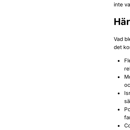
inte v
Här
Vad bl
det ko
Fl
re
Mo
oc
Is
sä
Po
fa
Co