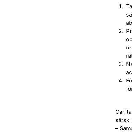
Ta
sa
ab
Pr
oc
re
rä
Nä
ac
Fö
fö
Carlit
särski
– Samar