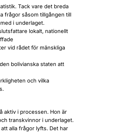
tistik. Tack vare det breda
 frågor såsom tillgången till
 med i underlaget.
utsfattare lokalt, nationellt
äffade
r vid rådet för mänskliga
en bolivianska staten att
kligheten och vilka
s.
å aktiv i processen. Hon är
och transkvinnor i underlaget.
att alla frågor lyfts. Det har