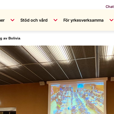
Chat
mer
Stöd och vård
För yrkesverksamma
 av Bolivia