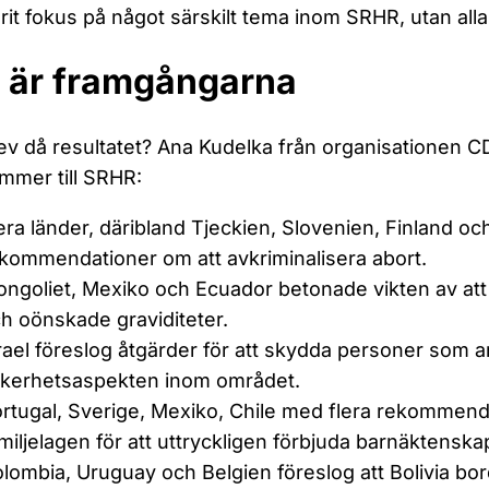
arit fokus på något särskilt tema inom SRHR, utan all
 är framgångarna
ev då resultatet? Ana Kudelka från organisationen CD
mmer till SRHR:
era länder, däribland Tjeckien, Slovenien, Finland och
kommendationer om att avkriminalisera abort.
ngoliet, Mexiko och Ecuador betonade vikten av at
h oönskade graviditeter.
rael föreslog åtgärder för att skydda personer som a
kerhetsaspekten inom området.
rtugal, Sverige, Mexiko, Chile med flera rekommend
miljelagen för att uttryckligen förbjuda barnäktenska
lombia, Uruguay och Belgien föreslog att Bolivia bor