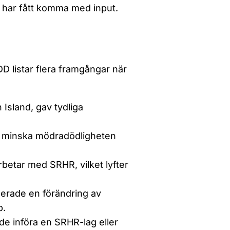
a har fått komma med input.
D listar flera framgångar när
 Island, gav tydliga
t minska mödradödligheten
rbetar med SRHR, vilket lyfter
erade en förändring av
p.
de införa en SRHR-lag eller