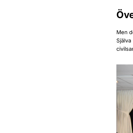
Öve
Men de
Själva
civils