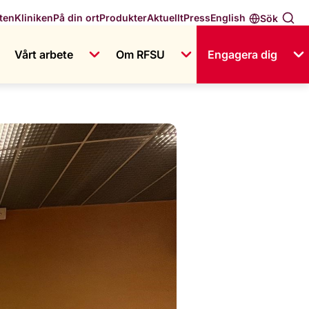
English
ten
Kliniken
På din ort
Produkter
Aktuellt
Press
Sök
Vårt arbete
Om RFSU
Engagera dig