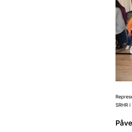
Represe
SRHR i 
Påve