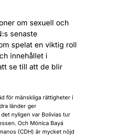
ioner om sexuell och
N:s senaste
m spelat en viktig roll
h innehållet i
se till att de blir
 för mänskliga rättigheter i
dra länder ger
et nyligen var Bolivias tur
ocessen. Och Mónica Bayá
manos (CDH) är mycket nöjd