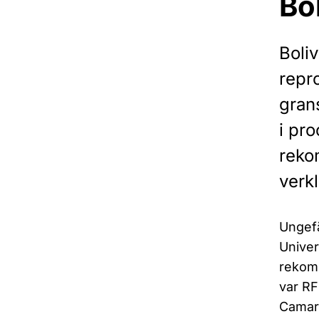
Bo
Boli
repr
gran
i pro
rekom
verkl
Ungefä
Univer
rekomm
var RF
Camar