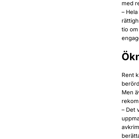
med re
– Hela
rättig
tio om
engage
Ökn
Rent k
berörd
Men äv
rekom
– Det 
uppman
avkrim
berätt