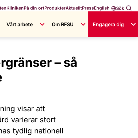
English
ten
Kliniken
På din ort
Produkter
Aktuellt
Press
Sök
Vårt arbete
Om RFSU
Engagera dig
rgränser – så
e
ing visar att
rd varierar stort
as tydlig nationell