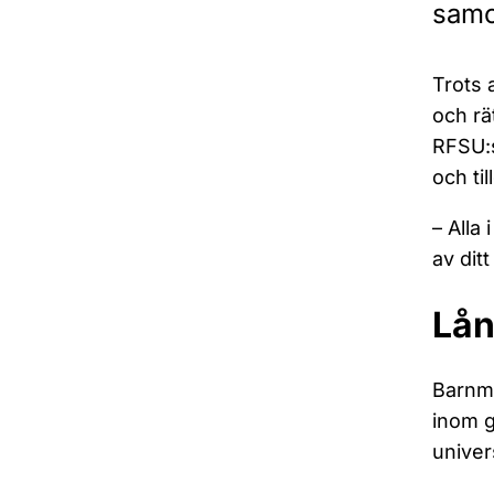
samo
Trots 
och rä
RFSU:s
och ti
– Alla
av dit
Lån
Barnmo
inom g
univer