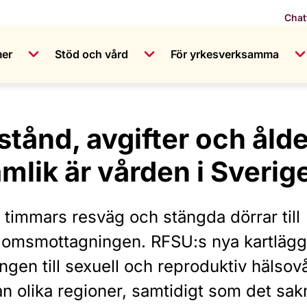
Chat
mer
Stöd och vård
För yrkesverksamma
stånd, avgifter och ålde
ämlik är vården i Sverig
a timmars resväg och stängda dörrar till
omsmottagningen. RFSU:s nya kartläggn
ången till sexuell och reproduktiv hälsovå
n olika regioner, samtidigt som det sakn