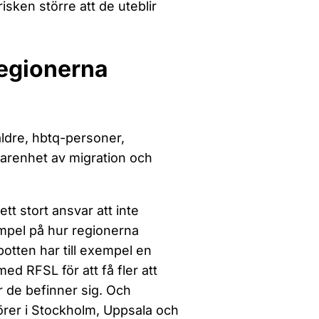
sken större att de uteblir
regionerna
äldre, hbtq-personer,
arenhet av migration och
tt stort ansvar att inte
empel på hur regionerna
otten har till exempel en
ed RFSL för att få fler att
är de befinner sig. Och
örer i Stockholm, Uppsala och