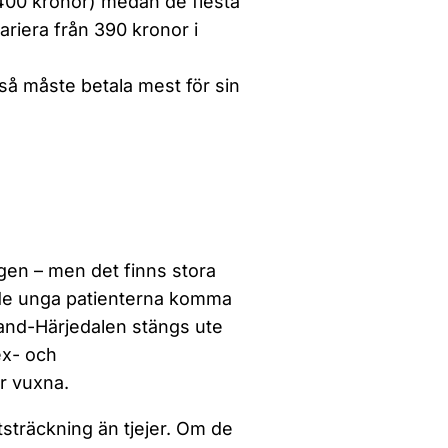
(400 kronor) medan de flesta
riera från 390 kronor i
så måste betala mest för sin
en – men det finns stora
n de unga patienterna komma
land-Härjedalen stängs ute
ex- och
r vuxna.
utsträckning än tjejer. Om de