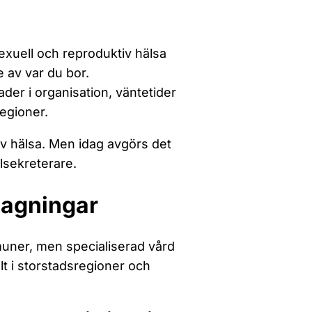
sexuell och reproduktiv hälsa
e av var du bor.
der i organisation, väntetider
regioner.
tiv hälsa. Men idag avgörs det
lsekreterare.
tagningar
uner, men specialiserad vård
llt i storstadsregioner och