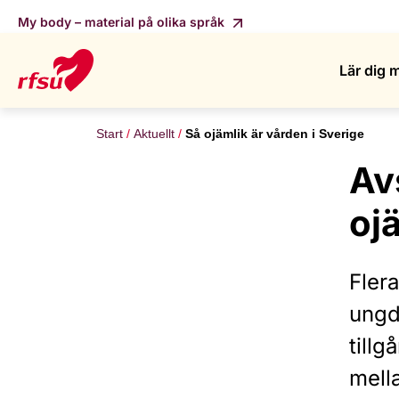
My body – material på olika språk
Lär dig 
Start
Aktuellt
Så ojämlik är vården i Sverige
Av
oj
Fler
ungd
tillg
mella