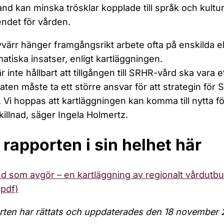
nd kan minska trösklar kopplade till språk och kultur
endet för vården.
värr hänger framgångsrikt arbete ofta på enskilda el
atiska insatser, enligt kartläggningen.
är inte hållbart att tillgången till SRHR-vård ska vara 
taten måste ta ett större ansvar för att strategin för S
. Vi hoppas att kartläggningen kan komma till nytta för
killnad, säger Ingela Holmertz.
 rapporten i sin helhet här
d som avgör – en kartläggning av regionalt vårdutbu
(pdf)
ten har rättats och uppdaterades den 18 november