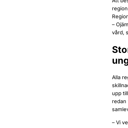
Att be
region
Region
– Ojäm
vård, 
Sto
un
Alla r
skilln
upp ti
redan 
samlev
– Vi v