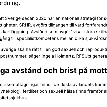
rdning.
att Sverige sedan 2020 har en nationell strategi för 
ttigheter, SRHR, avgörs tillgången till vård fortfarand
 kartläggning “Avstånd som avgör” visar stora skillna
llgång till specialistkompetens mellan olika sjukvårds
 i Sverige ska ha rätt till en god sexuell och reproduk
t postnummer, säger Ingela Holmertz, RFSU:s genera
ga avstånd och brist på mot
rskemottagningar finns i de flesta av landets komm
ynekologi, fertilitet och sexuell hälsa finns framför a
sitetssjukhus.