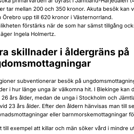
söka primärvården är dyrast i Jämtland-Härjedalen 
er tar mellan 200 och 350 kronor. Akuta besök kan va
 Örebro upp till 620 kronor i Västernorrland.
likheten förstärks när de som har sämst tillgång ock
säger Ingela Holmertz.
ra skillnader i åldergräns på
gdomsmottagningar
egioner subventionerar besök på ungdomsmottagning
ader i hur länge unga är välkomna hit. I Blekinge ka
ll 26 års ålder, medan de unga i Stockholm och Jämt
vid 23 års ålder. Efter den åldern hänvisas man till s
nadsmottagningar eller barnmorskemottagningar fö
et till exempel att killar och män söker vård i mindre 