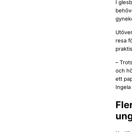
I gles
behöve
gyneko
Utöver
resa f
prakti
– Trots
och hö
ett pa
Ingela
Fle
un