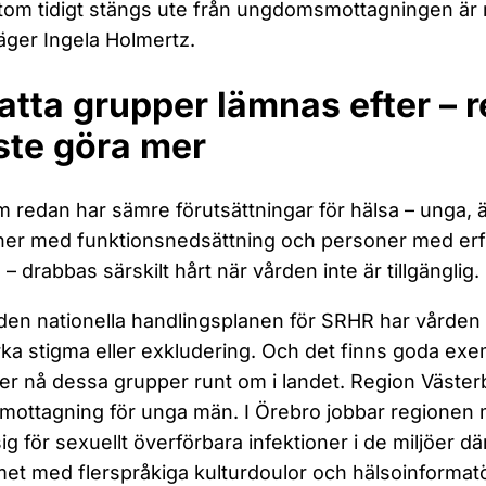
om tidigt stängs ute från ungdomsmottagningen är ri
säger Ingela Holmertz.
atta grupper lämnas efter – 
te göra mer
 redan har sämre förutsättningar för hälsa – unga, 
er med funktionsnedsättning och personer med erf
 – drabbas särskilt hårt när vården inte är tillgänglig.
 den nationella handlingsplanen för SRHR har vården e
rka stigma eller exkludering. Och det finns goda ex
er nå dessa grupper runt om i landet. Region Västerb
l mottagning för unga män. I Örebro jobbar regionen m
sig för sexuellt överförbara infektioner i de miljöer d
et med flerspråkiga kulturdoulor och hälsoinformat