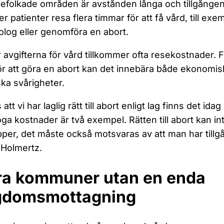
befolkade områden är avstånden långa och tillgånge
r patienter resa flera timmar för att få vård, till ex
log eller genomföra en abort.
 avgifterna för vård tillkommer ofta resekostnader.
ör att göra en abort kan det innebära både ekonomis
ska svårigheter.
 att vi har laglig rätt till abort enligt lag finns det id
ga kostnader är två exempel. Rätten till abort kan in
pper, det måste också motsvaras av att man har tillgån
 Holmertz.
ra kommuner utan en enda
gdomsmottagning