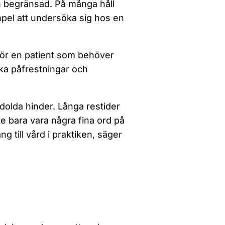
n begränsad. På många håll
empel att undersöka sig hos en
 För en patient som behöver
ka påfrestningar och
ag dolda hinder. Långa restider
te bara vara några fina ord på
g till vård i praktiken, säger