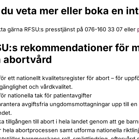
l du veta mer eller boka en in
ta gärna RFSU:s presstjänst på 076-160 33 07 eller
U:s rekommendationer för m
 abortvård
för ett nationellt kvalitetsregister för abort – för uppf
llgänglighet och vårdkvalitet.
för nationella tak för patientavgifter
rantera avgiftsfria ungdomsmottagningar upp till e
ndet.
a tillgången till abort i hela landet genom att ge b
r hela abortprocessen samt utforma nationella riktli
stställer barnmorskans roll, smärtlindring, eftervård 