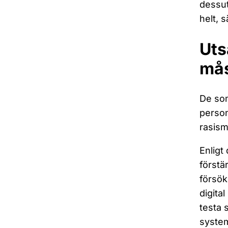
dessut
helt, 
Uts
mås
De som
person
rasism
Enligt
förstä
försök
digita
testa 
system