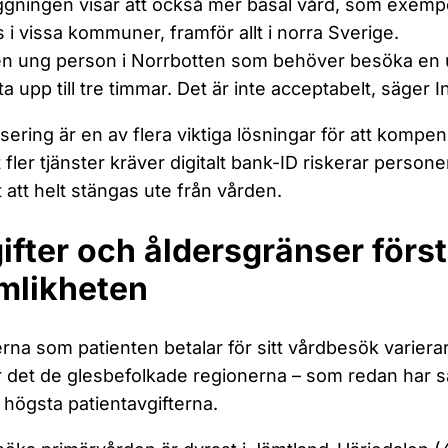
ggningen visar att också mer basal vård, som exem
 i vissa kommuner, framför allt i norra Sverige.
 en ung person i Norrbotten som behöver besöka e
ta upp till tre timmar. Det är inte acceptabelt, säger 
lisering är en av flera viktiga lösningar för att komp
lt fler tjänster kräver digitalt bank-ID riskerar person
 att helt stängas ute från vården.
ifter och åldersgränser förs
mlikheten
erna som patienten betalar för sitt vårdbesök varierar
r det de glesbefolkade regionerna – som redan har säm
 högsta patientavgifterna.