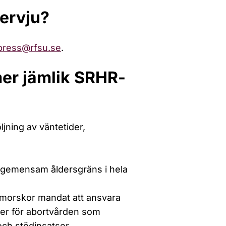
tervju?
press@rfsu.se
.
er jämlik SRHR-
öljning av väntetider,
n gemensam åldersgräns i hela
arnmorskor mandat att ansvara
njer för abortvården som
och stödinsatser.