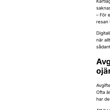
Kartlä
saknas
– För
resan 
Digita
när al
sådant
Avg
ojä
Avgift
Ofta ä
har de