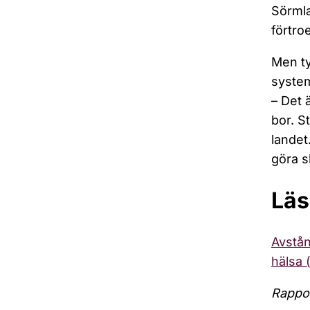
Sörmla
förtro
Men ty
system
– Det 
bor. S
landet
göra s
Läs
Avstån
hälsa 
Rappor