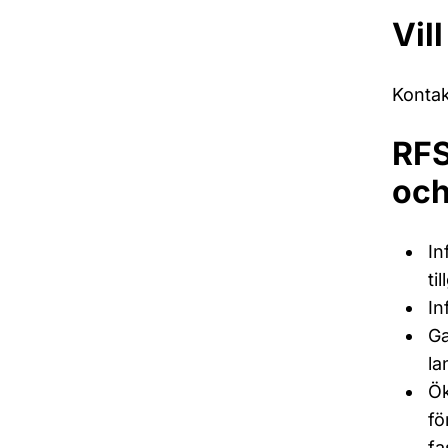
Vil
Kontak
RFS
och
In
ti
In
Ga
la
Ök
fö
fa