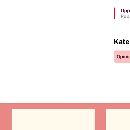
Upp
Pub
Kate
Opini