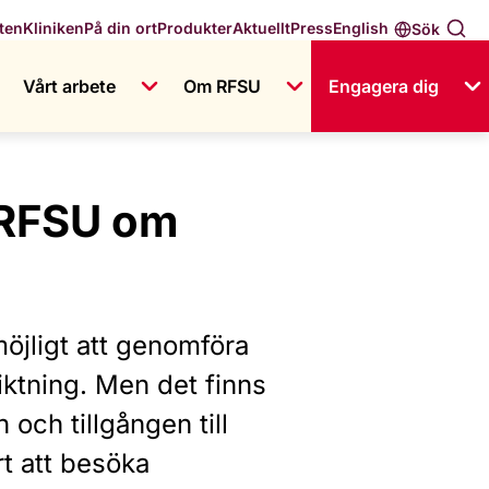
English
ten
Kliniken
På din ort
Produkter
Aktuellt
Press
Sök
Vårt arbete
Om RFSU
Engagera dig
r RFSU om
möjligt att genomföra
riktning. Men det finns
 och tillgången till
rt att besöka