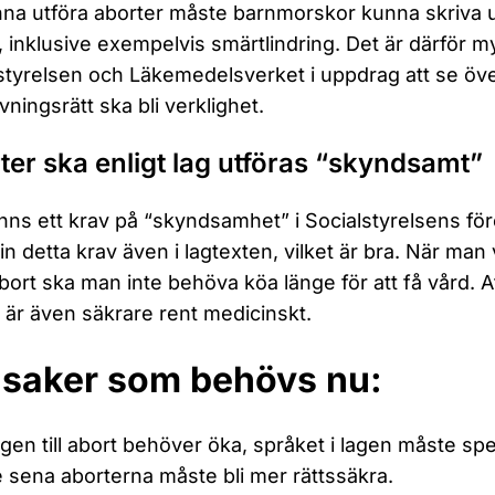
nna utföra aborter måste barnmorskor kunna skriva
, inklusive exempelvis smärtlindring. Det är därför m
styrelsen och Läkemedelsverket i uppdrag att se ö
vningsrätt ska bli verklighet.
ter ska enligt lag utföras “skyndsamt”
inns ett krav på “skyndsamhet” i Socialstyrelsens före
 in detta krav även i lagtexten, vilket är bra. När man 
bort ska man inte behöva köa länge för att få vård. A
t är även säkrare rent medicinskt.
 saker som behövs nu:
ngen till abort behöver öka, språket i lagen måste sp
 sena aborterna måste bli mer rättssäkra.