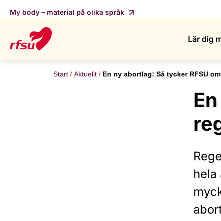
My body – material på olika språk
Lär dig 
Start
Aktuellt
En ny abortlag: Så tycker RFSU om
En
re
Reger
hela 
mycke
abort