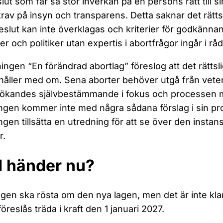
slut som får så stor inverkan på en persons rätt till si
rav på insyn och transparens. Detta saknar det rätts
beslut kan inte överklagas och kriterier för godkännan
er och politiker utan expertis i abortfrågor ingår i råd
ingen “En förändrad abortlag” föreslog att det rättsli
åller med om. Sena aborter behöver utgå från vete
ökandes självbestämmande i fokus och processen m
ngen kommer inte med några sådana förslag i sin pr
ngen tillsätta en utredning för att se över den insta
r.
 händer nu?
gen ska rösta om den nya lagen, men det är inte klar
föreslås träda i kraft den 1 januari 2027.