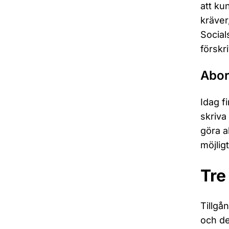
att ku
kräver
Social
förskri
Abor
Idag f
skriva
göra a
möjlig
Tre
Tillgå
och de