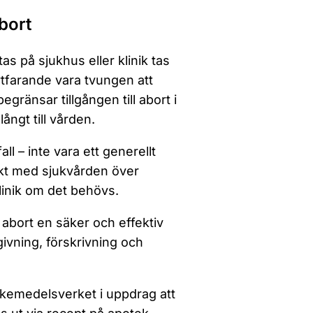
bort
as på sjukhus eller klinik tas
tfarande vara tvungen att
gränsar tillgången till abort i
ngt till vården.
ll – inte vara ett generellt
akt med sjukvården över
klinik om det behövs.
 abort en säker och effektiv
ivning, förskrivning och
Läkemedelsverket i uppdrag att