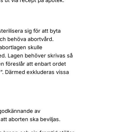
 ut via recept på apotek.
rilisera sig för att byta
 och behöva abortvård.
abortlagen skulle
ed. Lagen behöver skrivas så
n föreslår att enbart ordet
id”. Därmed exkluderas vissa
 godkännande av
 att aborten ska beviljas.