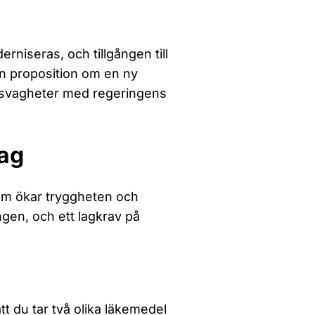
niseras, och tillgången till
in proposition om en ny
re svagheter med regeringens
lag
som ökar tryggheten och
ngen, och ett lagkrav på
tt du tar två olika läkemedel