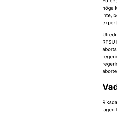
Ett be
höga k
inte, 
expert
Utredn
RFSU h
aborts
regeri
regeri
aborte
Vad
Riksda
lagen 