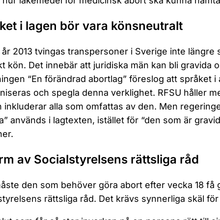
 hur läkemedel för medicinsk abort ska kunna hämtas
ket i lagen bör vara könsneutralt
år 2013 tvingas transpersoner i Sverige inte längre ste
skt kön. Det innebär att juridiska män kan bli gravida
ingen “En förändrad abortlag” föreslog att språket i 
iseras och spegla denna verklighet. RFSU håller m
n inkluderar alla som omfattas av den. Men regeringe
a” används i lagtexten, istället för “den som är grav
er.
rm av Socialstyrelsens rättsliga råd
åste den som behöver göra abort efter vecka 18 få
styrelsens rättsliga råd. Det krävs synnerliga skäl för