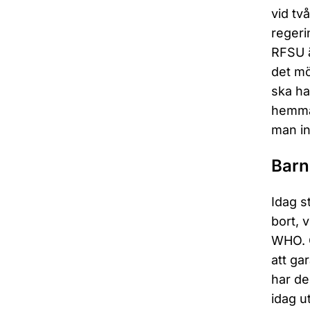
vid två
regeri
RFSU ä
det mö
ska ha
hemma.
man in
Barn
Idag s
bort, 
WHO. O
att ga
har de
idag u