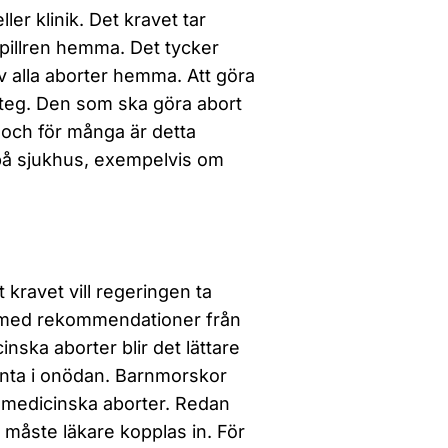
ller klinik. Det kravet tar
a pillren hemma. Det tycker
av alla aborter hemma. Att göra
 steg. Den som ska göra abort
 och för många är detta
på sjukhus, exempelvis om
t kravet vill regeringen ta
nje med rekommendationer från
ska aborter blir det lättare
änta i onödan. Barnmorskor
a medicinska aborter. Redan
 måste läkare kopplas in. För