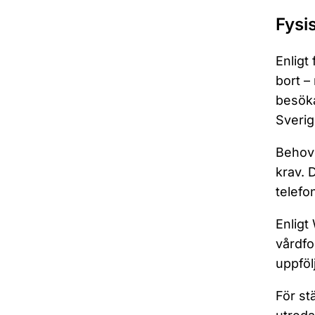
Fysi
Enligt
bort –
besöka
Sverig
Behove
krav. 
telefo
Enligt
vårdfo
uppföl
För st