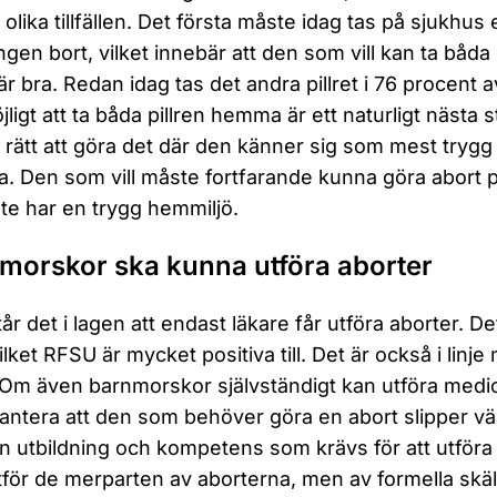
 olika tillfällen. Det första måste idag tas på sjukhus e
ngen bort, vilket innebär att den som vill kan ta båd
r bra. Redan idag tas det andra pillret i 76 procent 
jligt att ta båda pillren hemma är ett naturligt nästa
 rätt att göra det där den känner sig som mest trygg
 Den som vill måste fortfarande kunna göra abort 
te har en trygg hemmiljö.
morskor ska kunna utföra aborter
tår det i lagen att endast läkare får utföra aborter. De
vilket RFSU är mycket positiva till. Det är också i li
m även barnmorskor självständigt kan utföra medicin
rantera att den som behöver göra en abort slipper v
n utbildning och kompetens som krävs för att utför
tför de merparten av aborterna, men av formella skäl