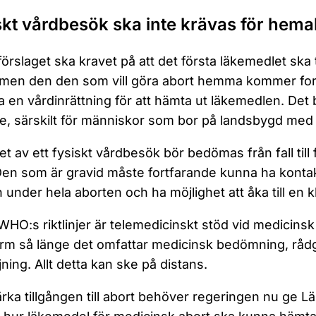
skt vårdbesök ska inte krävas för hema
 förslaget ska kravet på att det första läkemedlet ska t
 men den den som vill göra abort hemma kommer for
 en vårdinrättning för att hämta ut läkemedlen. Det be
e, särskilt för människor som bor på landsbygd med lå
t av ett fysiskt vårdbesök bör bedömas från fall till fa
Den som är gravid måste fortfarande kunna ha kont
n under hela aborten och ha möjlighet att åka till en 
 WHO:s riktlinjer är telemedicinskt stöd vid medicinsk
rm så länge det omfattar medicinsk bedömning, rådg
jning. Allt detta kan ske på distans.
ärka tillgången till abort behöver regeringen nu ge 