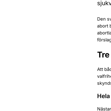
sjuk
Den sv
abort 
abortl
förslag
Tre
Att bå
valfri
skynds
Hela
Nästan