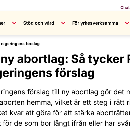
Chat
mer
Stöd och vård
För yrkesverksamma
 regeringens förslag
 ny abortlag: Så tycke
geringens förslag
ingens förslag till ny abortlag gör det 
aborten hemma, vilket är ett steg i rätt 
t kvar att göra för att stärka aborträtten
 för de som bor långt ifrån eller har svå