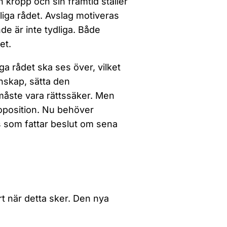
n kropp och sin framtid ställer
liga rådet. Avslag motiveras
de är inte tydliga. Både
et.
ga rådet ska ses över, vilket
nskap, sätta den
åste vara rättssäker. Men
oposition. Nu behöver
ns som fattar beslut om sena
t när detta sker. Den nya