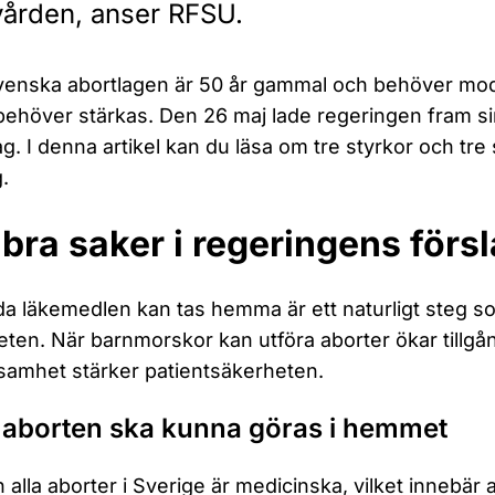
vården, anser RFSU.
enska abortlagen är 50 år gammal och behöver moder
behöver stärkas. Den 26 maj lade regeringen fram s
ag. I denna artikel kan du läsa om tre styrkor och t
.
 bra saker i regeringens förs
da läkemedlen kan tas hemma är ett naturligt steg 
heten. När barnmorskor kan utföra aborter ökar tillgå
amhet stärker patientsäkerheten.
 aborten ska kunna göras i hemmet
 alla aborter i Sverige är medicinska, vilket innebär a