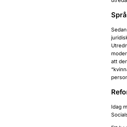
utreda
Språ
Sedan 
juridi
Utredn
modern
att de
“kvinn
person
Refo
Idag m
Social