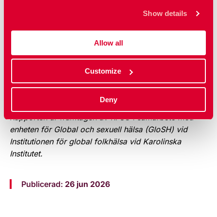
kvinnors rättigheter.
UN Women och FN:s
Show details
SRHR-organ UNFPA står inför en möjlig
sammanslagning. Det innebär en stor risk att
FN:s arbete med politiskt känsliga SRHR-frågor,
Allow all
som exempelvis preventivmedel och abortvård,
undergrävs.
Customize
Ladda ner rapporten Safeguarding Rights In Transition
(pdf)
Deny
Rapporten är framtagen av RFSU i samarbete med
enheten för Global och sexuell hälsa (GloSH) vid
Institutionen för global folkhälsa vid Karolinska
Institutet.
Publicerad:
26 jun 2026