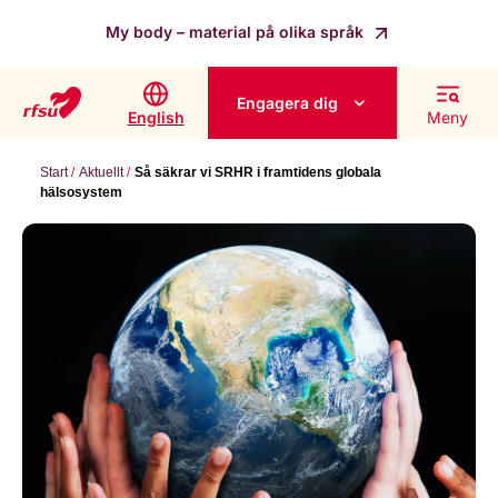
My body – material på olika språk
Engagera dig
English
Meny
Start
Aktuellt
Så säkrar vi SRHR i framtidens globala
hälsosystem