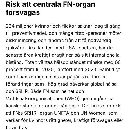
Risk att centrala FN-organ
försvagas
224 miljoner kvinnor och flickor saknar idag tillgång
till preventivmedel, och många hbtqi-personer möter
diskriminering och hindras från att få nödvändig
sjukvård. Rika länder, med USA i spetsen, har de
senaste åren kraftigt dragit ner på sitt internationella
bistånd. Totalt väntas hälsobiståndet minska med 60
procent fram till 2030, jämfört med 2023. Samtidigt
som finansieringen minskar pågår strukturella
förändringar som i hög grad påverkar global hälsa
och SRHR. Både FN som helhet och
Världshälsoorganisationen (WHO) genomgår sina
kanske största reformer någonsin. Det finns stor risk
att FN:s SRHR- organ UNFPA och UN Women, som
verkar för kvinnors rättigheter, kraftigt försvagas eller
förändras.