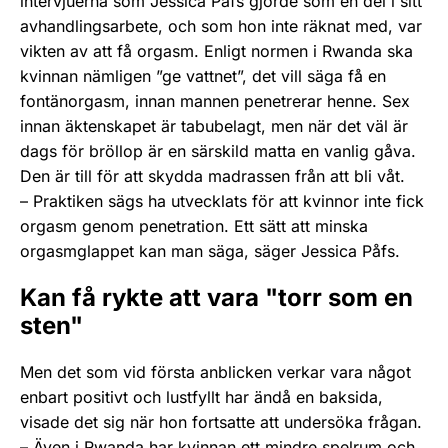
intervjuerna som Jessica Påfs gjorde som en del i sitt
avhandlingsarbete, och som hon inte räknat med, var
vikten av att få orgasm. Enligt normen i Rwanda ska
kvinnan nämligen ”ge vattnet”, det vill säga få en
fontänorgasm, innan mannen penetrerar henne. Sex
innan äktenskapet är tabubelagt, men när det väl är
dags för bröllop är en särskild matta en vanlig gåva.
Den är till för att skydda madrassen från att bli våt.
– Praktiken sägs ha utvecklats för att kvinnor inte fick
orgasm genom penetration. Ett sätt att minska
orgasmglappet kan man säga, säger Jessica Påfs.
Kan få rykte att vara "torr som en
sten"
Men det som vid första anblicken verkar vara något
enbart positivt och lustfyllt har ändå en baksida,
visade det sig när hon fortsatte att undersöka frågan.
– Även i Rwanda har kvinnan ett mindre spelrum och