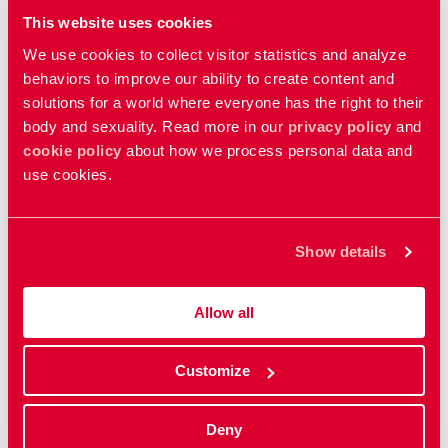
This website uses cookies
We use cookies to collect visitor statistics and analyze
behaviors to improve our ability to create content and
Jessica Påfs var nyligen med i den populära
solutions for a world where everyone has the right to their
podden Alla våra ligg. In och lyssna på avsnitt
body and sexuality. Read more in our
privacy policy
and
cookie policy
about how we process personal data and
149!
Foto: Alla våra ligg
use cookies.
I dag åker Jessica Påfs själv runt till RFSU:s
lokalföreningar och föreläser om sin forskning.
Show details
Hennes föredrag tar upp allt från fontänorgasmens
historia till vad vätskan som sprutar ut egentligen
består av. Så mycket mer tid har hon inte att lägga på
Allow all
det ideella engagemanget just nu.
– RFSU är en så fantastisk organisation helt utan
Customize
motsvarighet. Som motverkar begränsande normer
och lyfter kunskap kring sexualitet. Det är en
självklarhet att fortsätta vara medlem, fast jag inte är
Deny