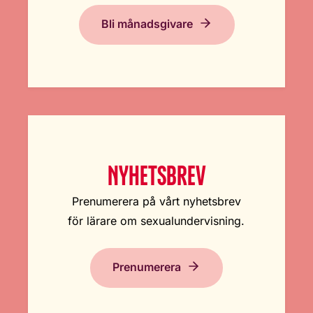
Bli månadsgivare
NYHETSBREV
Prenumerera på vårt nyhetsbrev
för lärare om sexualundervisning.
Prenumerera