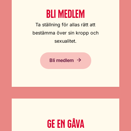
BLI MEDLEM
Ta ställning för allas rätt att
bestämma över sin kropp och
sexualitet.
Bli medlem
GE EN GÅVA