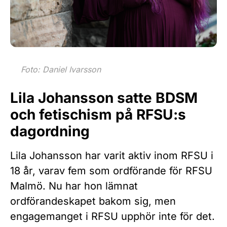
Foto: Daniel Ivarsson
Lila Johansson satte BDSM
och fetischism på RFSU:s
dagordning
Lila Johansson har varit aktiv inom RFSU i
18 år, varav fem som ordförande för RFSU
Malmö. Nu har hon lämnat
ordförandeskapet bakom sig, men
engagemanget i RFSU upphör inte för det.