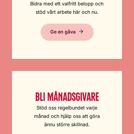
Bidra med ett valfritt belopp och
stöd vårt arbete här och nu.
Ge en gåva
BLI MÅNADSGIVARE
Stöd oss regelbundet varje
månad och hjälp oss att göra
ännu större skillnad.