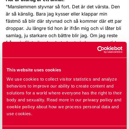
"Manslemmen styvnar så fort. Det är det värsta. Den
är så känslig. Bara jag kysser eller klappar min
fästmö så blir där styvnad och så kommer där ett par
droppar. Ju längre tid hon är ifrån mig och vi låter bli
samlag, ju starkare och bättre blir jag. Om jag reste
från min fästmö och arbetade ute i skogarna en tid -
ett år eller två - och ej hade någon utlösning alls, tror
inte fru (Elise Ottesen) Jensen att det skulle bättra sig
då?"
This website uses cookies
Källor:
Ottar och kärleken
av Gunilla Thorgren samt
We use cookies to collect visitor statistics and analyze
Sex i folkhemmet
av Lena Lennerhed.
behaviors to improve our ability to create content and
solutions for a world where everyone has the right to their
body and sexuality. Read more in our
privacy policy
and
Uppdaterad:
22 jan 2026
cookie policy
about how we process personal data and
Publicerad: 29 mar 2019
use cookies.