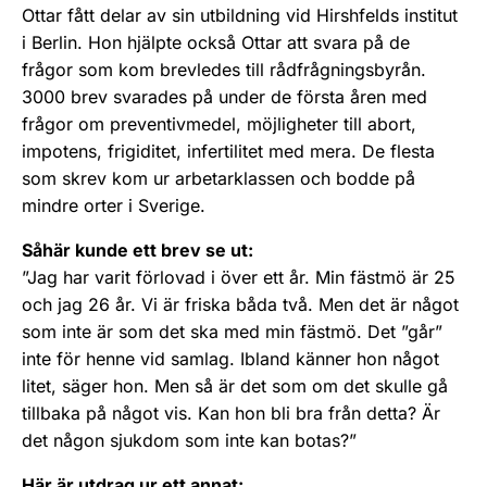
Ottar fått delar av sin utbildning vid Hirshfelds institut
i Berlin. Hon hjälpte också Ottar att svara på de
frågor som kom brevledes till rådfrågningsbyrån.
3000 brev svarades på under de första åren med
frågor om preventivmedel, möjligheter till abort,
impotens, frigiditet, infertilitet med mera. De flesta
som skrev kom ur arbetarklassen och bodde på
mindre orter i Sverige.
Såhär kunde ett brev se ut:
”Jag har varit förlovad i över ett år. Min fästmö är 25
och jag 26 år. Vi är friska båda två. Men det är något
som inte är som det ska med min fästmö. Det ”går”
inte för henne vid samlag. Ibland känner hon något
litet, säger hon. Men så är det som om det skulle gå
tillbaka på något vis. Kan hon bli bra från detta? Är
det någon sjukdom som inte kan botas?”
Här är utdrag ur ett annat: