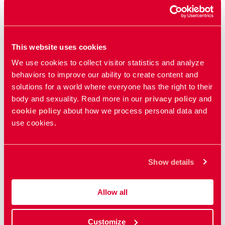
ställa frågor om du inte förstår.
Till anhöriga: Erbjud att följa med på ett
vårdbesök, eller finnas till hand som stöd
This website uses cookies
efteråt.
We use cookies to collect visitor statistics and analyze
behaviors to improve our ability to create content and
solutions for a world where everyone has the right to their
"Du är inte ensam med din
body and sexuality. Read more in our
privacy policy
and
endometrios"
cookie policy
about how we process personal data and
use cookies.
Själv har Emma fått bra hjälp på ett sjukhus med en
särskild endometriosmottagning. Här har hon också
äntligen fått träffa vårdpersonal som ger ett gott
Show details
bemötande, är inlyssnande och förstående.
– Jag vet hur ensamt de kan kännas att söka vård om
Allow all
och om igen och inte få hjälpen en behöver. Men
hjälp finns där ute och du är inte ensam.
Customize