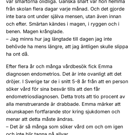
var smärtorna olidliga. Ganska snart var hon hemma
från skolan flera dagar varje månad. Och det gjorde
inte bara ont under själva mensen, utan även innan
och efter. Smärtan kändes i magen, i ryggen och i
benen. Magen krånglade.
– Jag minns hur jag längtade till dagen jag inte
behövde ha mens längre, att jag äntligen skulle slippa
ha ont då.
Efter flera år och många vårdbesök fick Emma
diagnosen endometrios. Det är inte ovanligt att det
dröjer. I Sverige tar de i snitt 5-8 år från att en person
söker vård för sina besvär tills att den får
endometriosdiagnosen. Detta trots att tio procent av
alla menstruerande är drabbade. Emma märker att
okunskapen fortfarande stor kring sjukdomen och
menar att detta måste ändras.
– Det är så många som söker vård om och om igen
och inte blir tagna på allvar.