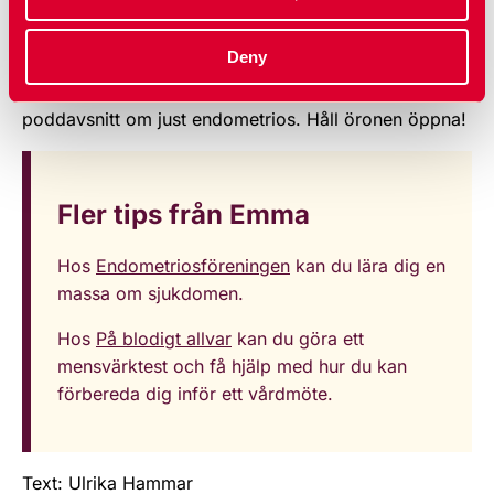
Emma är RFSU:s ungdomsrepresentant och därmed
en del av IPPF:s ungdomsnätverk YSAFE. De spelar
Deny
regelbundet in
en podd
som fokuserar på unga och
SRHR. Inom kort kommer Emma medverka i ett
poddavsnitt om just endometrios. Håll öronen öppna!
Fler tips från Emma
Hos
Endometriosföreningen
kan du lära dig en
massa om sjukdomen.
Hos
På blodigt allvar
kan du göra ett
mensvärktest och få hjälp med hur du kan
förbereda dig inför ett vårdmöte.
Text: Ulrika Hammar