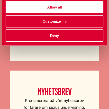
Allow all
Stöd oss regelbundet varje
månad och hjälp oss att göra
Customize
ännu större skillnad.
Deny
Bli månadsgivare
NYHETSBREV
Prenumerera på vårt nyhetsbrev
för lärare om sexualundervisning.