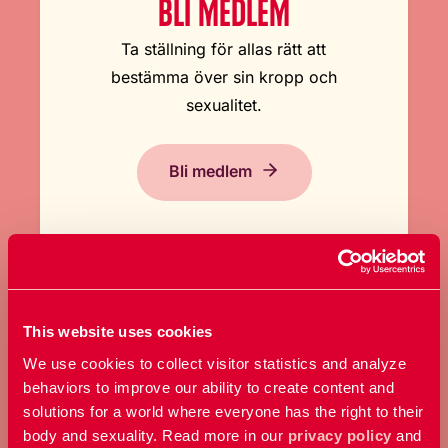
BLI MEDLEM
Ta ställning för allas rätt att
bestämma över sin kropp och
sexualitet.
Bli medlem
This website uses cookies
We use cookies to collect visitor statistics and analyze
GE EN GÅVA
behaviors to improve our ability to create content and
solutions for a world where everyone has the right to their
Bidra med ett valfritt belopp och
body and sexuality. Read more in our
privacy policy
and