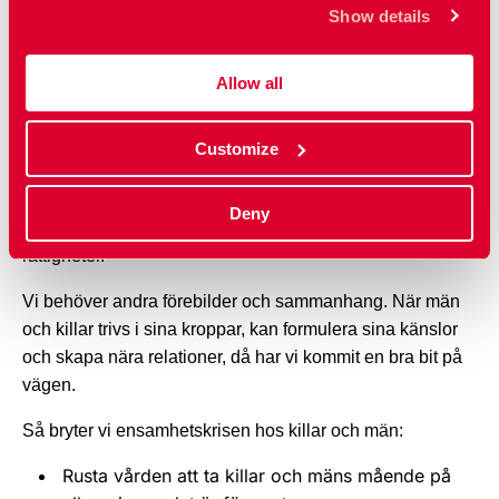
söker sällan stöd när de mår dåligt.
Show details
Detta påverkar mäns och killars hälsa. Ensamhet kan
Allow all
leda till depression, ångest och en ökad risk för
självmord. När killar och män mår dåligt ökar också risken
att de söker sig till destruktiva sammanhang och blir
Customize
påverkade av budskap som sprids av så kallade
manfluencers. Dessa sprider ofta kvinnohat och
Deny
ifrågasätter jämställdhet, kvinnors och hbtqi-personers
rättigheter.
Vi behöver andra förebilder och sammanhang. När män
och killar trivs i sina kroppar, kan formulera sina känslor
och skapa nära relationer, då har vi kommit en bra bit på
vägen.
Så bryter vi ensamhetskrisen hos killar och män:
Rusta vården att ta killar och mäns mående på