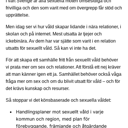
I vårt Sverige är alla sexuella möten ömsesidiga och
frivilliga och den som varit med om övergrepp får stöd och
upprättelse.
Men idag ser vi hur våld skapar lidande i nära relationer, i
skolan och på internet. Mest utsatta är tjejer och
ickebinära. Av dem har var sjätte som varit i en relation
utsatts för sexuellt våld. Så kan vi inte ha det.
För att skapa ett samhälle fritt från sexuellt våld behöver
vi prata mer om sex och relationer. Att förstå ett nej kräver
att man känner igen ett ja. Samhället behöver också våga
fråga mer om sex och om du blivit utsatt för våld – och för
det krävs kunskap och resurser.
Så stoppar vi det könsbaserade och sexuella våldet:
Handlingsplaner mot sexuellt våld i varje
kommun och region, med plan för
förebyggande, främjande och åtgärdande