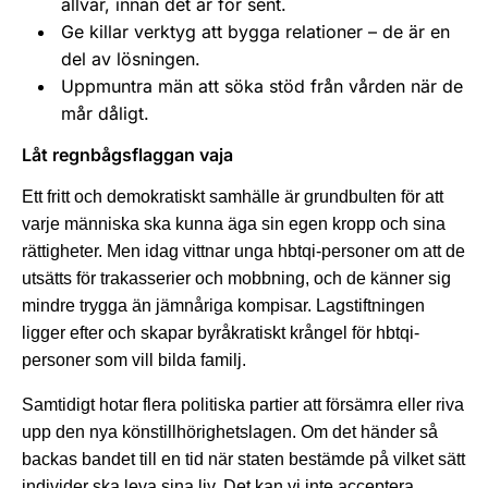
allvar, innan det är för sent.
Ge killar verktyg att bygga relationer – de är en
del av lösningen.
Uppmuntra män att söka stöd från vården när de
mår dåligt.
Låt regnbågsflaggan vaja
Ett fritt och demokratiskt samhälle är grundbulten för att
varje människa ska kunna äga sin egen kropp och sina
rättigheter. Men idag vittnar unga hbtqi-personer om att de
utsätts för trakasserier och mobbning, och de känner sig
mindre trygga än jämnåriga kompisar. Lagstiftningen
ligger efter och skapar byråkratiskt krångel för hbtqi-
personer som vill bilda familj.
Samtidigt hotar flera politiska partier att försämra eller riva
upp den nya könstillhörighetslagen. Om det händer så
backas bandet till en tid när staten bestämde på vilket sätt
individer ska leva sina liv. Det kan vi inte acceptera.