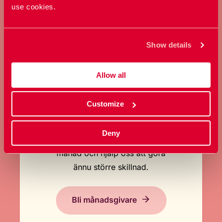
use cookies.
Ge en gåva
Show details
Allow all
Customize
BLI MÅNADSGIVARE
Deny
Stöd oss regelbundet varje
månad och hjälp oss att göra
ännu större skillnad.
Bli månadsgivare