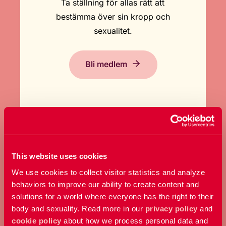
Ta ställning för allas rätt att
bestämma över sin kropp och
sexualitet.
Bli medlem
This website uses cookies
GE EN GÅVA
We use cookies to collect visitor statistics and analyze
behaviors to improve our ability to create content and
Bidra med ett valfritt belopp och
solutions for a world where everyone has the right to their
stöd vårt arbete här och nu.
body and sexuality. Read more in our
privacy policy
and
cookie policy
about how we process personal data and