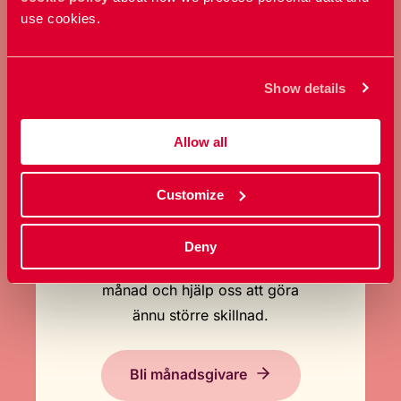
use cookies.
Ge en gåva
Show details
Allow all
Customize
BLI MÅNADSGIVARE
Deny
Stöd oss regelbundet varje
månad och hjälp oss att göra
ännu större skillnad.
Bli månadsgivare