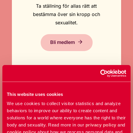
Ta ställning för allas rätt att
bestämma över sin kropp och
sexualitet.
Bli medlem
This website uses cookies
GE EN GÅVA
We use cookies to collect visitor statistics and analyze
behaviors to improve our ability to create content and
Bidra med ett valfritt belopp och
solutions for a world where everyone has the right to their
body and sexuality. Read more in our
privacy policy
and
stöd vårt arbete här och nu.
cookie policy
about how we process personal data and