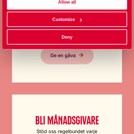
Allow all
GE EN GÅVA
Customize
Bidra med ett valfritt belopp och
stöd vårt arbete här och nu.
Deny
Ge en gåva
BLI MÅNADSGIVARE
Stöd oss regelbundet varje