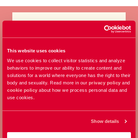
BLI MEDLEM
Ta ställning för allas rätt att
This website uses cookies
bestämma över sin kropp och
We use cookies to collect visitor statistics and analyze
sexualitet.
behaviors to improve our ability to create content and
solutions for a world where everyone has the right to their
body and sexuality. Read more in our
privacy policy
and
Bli medlem
cookie policy
about how we process personal data and
use cookies.
Show details