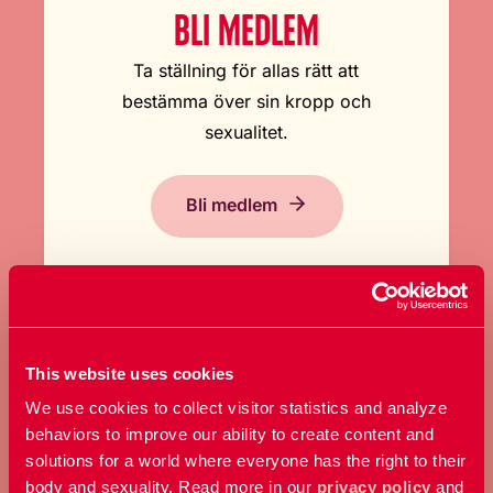
BLI MEDLEM
Ta ställning för allas rätt att
bestämma över sin kropp och
sexualitet.
Bli medlem
This website uses cookies
We use cookies to collect visitor statistics and analyze
GE EN GÅVA
behaviors to improve our ability to create content and
solutions for a world where everyone has the right to their
Bidra med ett valfritt belopp och
body and sexuality. Read more in our
privacy policy
and