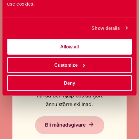
use cookies.
Ge en gåva
Show details
Allow all
Customize
BLI MÅNADSGIVARE
Deny
Stöd oss regelbundet varje
månad och hjälp oss att göra
ännu större skillnad.
Bli månadsgivare