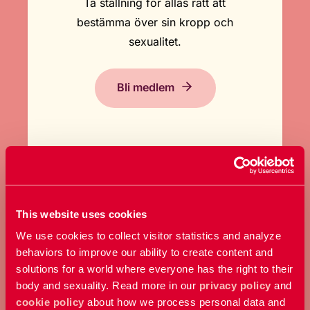
Ta ställning för allas rätt att
bestämma över sin kropp och
sexualitet.
Bli medlem
This website uses cookies
GE EN GÅVA
We use cookies to collect visitor statistics and analyze
behaviors to improve our ability to create content and
Bidra med ett valfritt belopp och
solutions for a world where everyone has the right to their
stöd vårt arbete här och nu.
body and sexuality. Read more in our
privacy policy
and
cookie policy
about how we process personal data and