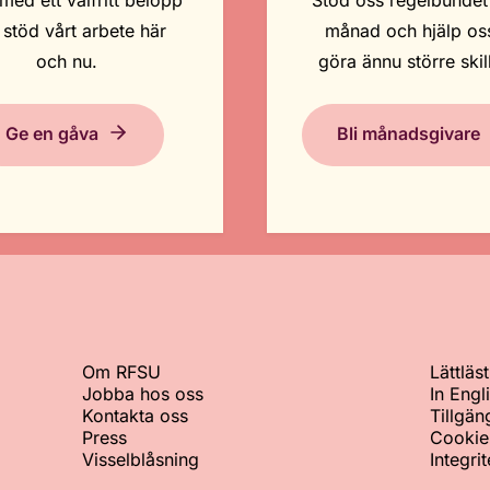
med ett valfritt belopp
Stöd oss regelbundet
 stöd vårt arbete här
månad och hjälp oss
och nu.
göra ännu större skil
Ge en gåva
Bli månadsgivare
Om RFSU
Lättläst
Jobba hos oss
In Engl
Kontakta oss
Tillgän
Press
Cookie
Visselblåsning
Integri