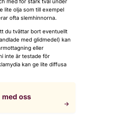
och med för stark tvål under
lite olja som till exempel
erar ofta slemhinnorna.
 du tvättar bort eventuellt
handlade med glidmedel) kan
karmottagning eller
 inte är testade för
lamydia kan ge lite diffusa
a med oss