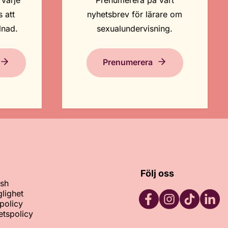
 varje
Prenumerera på vårt
 att
nyhetsbrev för lärare om
lnad.
sexualundervisning.
Prenumerera
Följ oss
ish
glighet
policy
tetspolicy
Facebook
Instagram
TikTok
LinkedI