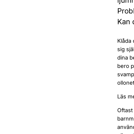
ljumm
Probl
Kan 
Klåda 
sig sj
dina b
bero p
svampi
ollonet
Läs me
Oftast
barnmo
använd