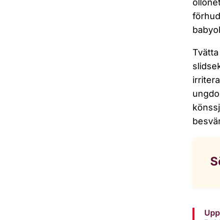
ollone
förhud
babyol
Tvätta
slidse
irrite
ungdom
könssj
besvär
S
Upp