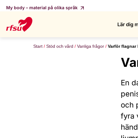
My body – material på olika språk
Lär dig 
Start
Stöd och vård
Vanliga frågor
Varför flagnar
Va
En da
peni
och 
fyra
händ