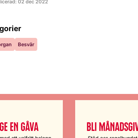
licerad: 02 dec 2022
gorier
organ
Besvär
GE EN GÅVA
BLI MÅNADSGI