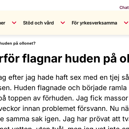
Chat
mer
Stöd och vård
För yrkesverksamma
 huden på ollonet?
rför flagnar huden på o
g efter jag hade haft sex med en tjej så
sen. Huden flagnade och började ramla 
på toppen av förhuden. Jag fick massor 
 veckor innan problemet försvann. Nu när
e samma sak igen. Jag har prövat att t