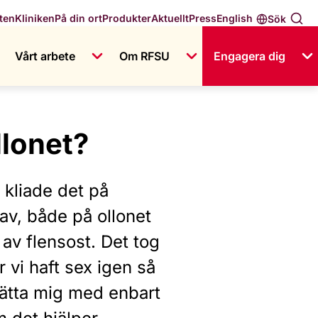
English
ten
Kliniken
På din ort
Produkter
Aktuellt
Press
Sök
Vårt arbete
Om RFSU
Engagera dig
llonet?
 kliade det på
av, både på ollonet
av flensost. Det tog
 vi haft sex igen så
vätta mig med enbart