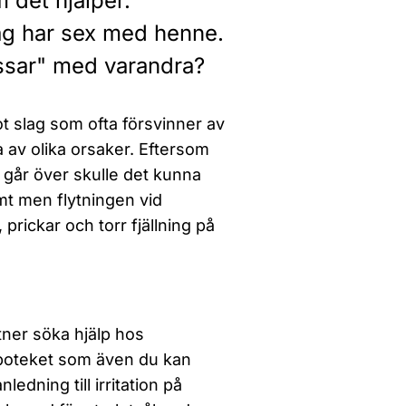
m det hjälper.
 jag har sex med henne.
assar" med varandra?
ot slag som ofta försvinner av
a av olika orsaker. Eftersom
 går över skulle det kunna
amt men flytningen vid
prickar och torr fjällning på
tner söka hjälp hos
apoteket som även du kan
dning till irritation på