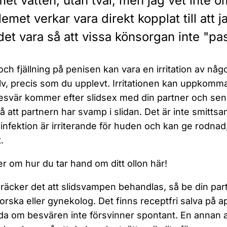
et vatten, utan tvål, men jag vet inte o
emet verkar vara direkt kopplat till att
det vara så att vissa könsorgan inte "p
och fjällning på penisen kan vara en irritation av någ
älv, precis som du upplevt. Irritationen kan uppkomm
esvär kommer efter slidsex med din partner och sen
å att partnern har svamp i slidan. Det är inte smitts
nfektion är irriterande för huden och kan ge rodnad, 
.
r om hur du tar hand om ditt ollon här!
 räcker det att slidsvampen behandlas, så be din par
rska eller gynekolog. Det finns receptfri salva på 
a om besvären inte försvinner spontant. En annan anle