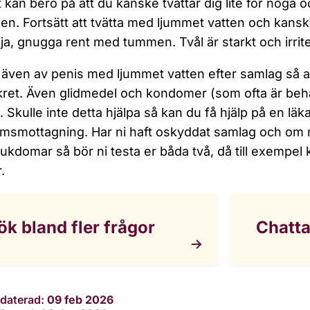
t kan bero på att du kanske tvättar dig lite för noga 
en. Fortsätt att tvätta med ljummet vatten och kanske 
ja, gnugga rent med tummen. Tvål är starkt och irrit
 även av penis med ljummet vatten efter samlag så att
kret. Även glidmedel och kondomer (som ofta är be
ra. Skulle inte detta hjälpa så kan du få hjälp på en lä
smottagning. Har ni haft oskyddat samlag och om ni
ukdomar så bör ni testa er båda två, då till exempel k
.
ök bland fler frågor
Chatt
daterad:
09 feb 2026