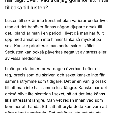
har tagit över. Vad ska jag göra för att hitta
tillbaka till lusten?
Lusten till sex är inte konstant utan varierar under livet
utan att det behöver finnas någon djupare orsak till
det. Ibland är man i en period i livet då man har fullt
upp med annat och inte hinner tänka så mycket på
sex. Kanske prioriterar man andra saker istället.
Sexlusten kan också påverkas negativt av stress eller
av vissa mediciner.
I många relationer tar vardagen överhand efter ett
tag, precis som du skriver, och sexet kanske inte får
samma utrymme som tidigare. Det är en vanlig orsak
till att man inte har samma lust längre. Kanske har det
också blivit lite slentrian i sexet, så att det inte känns
lika intressant längre. Man vet redan innan vad som
kommer att hända. Ett sätt att bryta detta kan vara att
göra något anorlunda. Det behöver inte betyda att