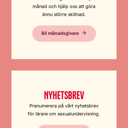
månad och hjälp oss att göra
ännu större skillnad.
Bli månadsgivare
NYHETSBREV
Prenumerera på vårt nyhetsbrev
för lärare om sexualundervisning.