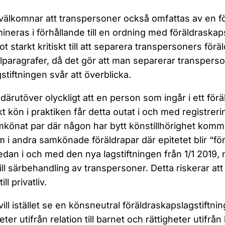
älkomnar att transpersoner också omfattas av en för
mineras i förhållande till en ordning med föräldrask
t starkt kritiskt till att separera transpersoners fö
lparagrafer, då det gör att man separerar transpers
gstiftningen svår att överblicka.
 därutöver olyckligt att en person som ingår i ett för
skt kön i praktiken får detta outat i och med registrer
mkönat par där någon har bytt könstillhörighet kommer 
m i andra samkönade föräldrapar där epitetet blir “förä
redan i och med den nya lagstiftningen från 1/1 2019, 
till särbehandling av transpersoner. Detta riskerar at
ill privatliv.
ill istället se en könsneutral föräldraskapslagstiftn
eter utifrån relation till barnet och rättigheter utifrån