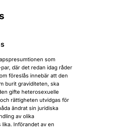
s
as
skapspresumtionen som
-par, där det redan idag råder
m föreslås innebär att den
 burit graviditeten, ska
den gifte heterosexuelle
 och rättigheten utvidgas för
åda ändrat sin juridiska
ndling av olika
s lika. Införandet av en