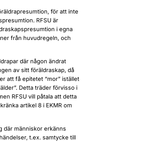
äldrapresumtion, för att inte
apspresumtion. RFSU är
räldraskapspresumtion i egna
oner från huvudregeln, och
äldrapar där någon ändrat
ingen av sitt föräldraskap, då
att få epitetet “mor” istället
lder”. Detta träder förvisso i
men RFSU vill påtala att detta
t kränka artikel 8 i EKMR om
ing där människor erkänns
 händelser, t.ex. samtycke till