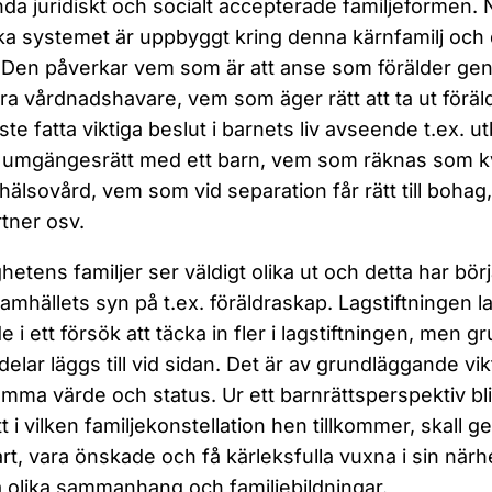
da juridiskt och socialt accepterade familjeformen. 
ska systemet är uppbyggt kring denna kärnfamilj och d
 Den påverkar vem som är att anse som förälder ge
ra vårdnadshavare, vem som äger rätt att ta ut förä
ste fatta viktiga beslut i barnets liv avseende t.ex. 
 umgängesrätt med ett barn, vem som räknas som kvi
älsovård, vem som vid separation får rätt till bohag
rtner osv.
ghetens familjer ser väldigt olika ut och detta har börj
samhällets syn på t.ex. föräldraskap. Lagstiftningen 
e i ett försök att täcka in fler i lagstiftningen, men
delar läggs till vid sidan. Det är av grundläggande vi
mma värde och status. Ur ett barnrättsperspektiv blir 
t i vilken familjekonstellation hen tillkommer, skall g
rt, vara önskade och få kärleksfulla vuxna i sin närhet.
olika sammanhang och familjebildningar.