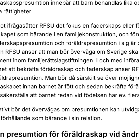
raskapspresumtion innebär att barn behandlas lika och
rättigheter.
t ifrågasätter RFSU det fokus en faderskaps eller f
kapet som bärande i en familjekonstruktion, och före
erskapspresumtion och föräldrapresumtion i sig är 
och RFSU anser att man bör överväga om Sverige ska 
ment inom familjerättslagstiftningen. I och med inför
het att bekräfta föräldraskap och faderskap anser RF
äldrapresumtion. Man bör då särskilt se över möjlighe
raskapet innan barnet är fött och sedan bekräfta förä
 säkerställa att barnet redan vid födelsen har ev. flera
ativt bör det övervägas om presumtionen kan utvidgas
örhållande som bärande i sin relation.
En presumtion för föräldraskap vid ändr