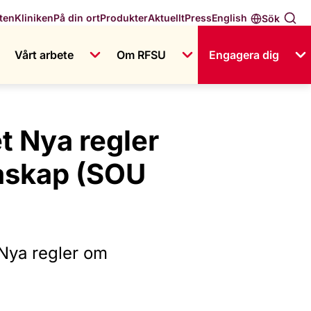
English
ten
Kliniken
På din ort
Produkter
Aktuellt
Press
Sök
Vårt arbete
Om RFSU
Engagera dig
t Nya regler
askap (SOU
Nya regler om