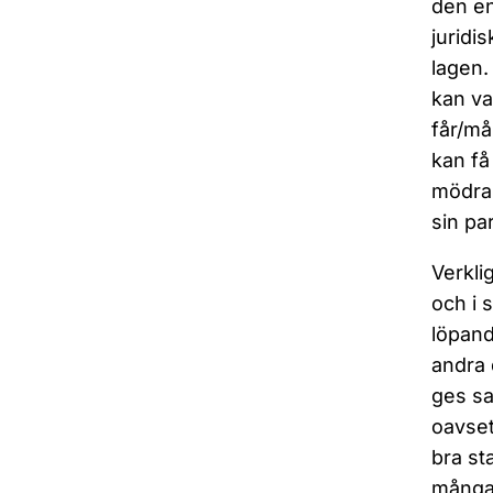
den en
juridi
lagen.
kan va
får/må
kan få
mödrah
sin pa
Verkli
och i 
löpand
andra 
ges sa
oavset
bra sta
många 