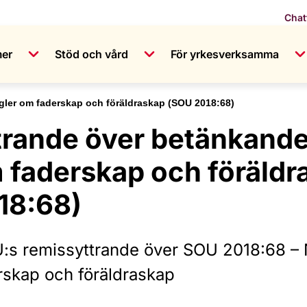
Chat
mer
Stöd och vård
För yrkesverksamma
gler om faderskap och föräldraskap (SOU 2018:68)
trande över betänkande
 faderskap och föräldr
18:68)
:s remissyttrande över SOU 2018:68 – 
rskap och föräldraskap