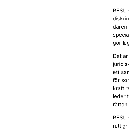
RFSU v
diskri
däremo
specia
gör la
Det är
juridi
ett sa
för so
kraft 
leder 
rätten t
RFSU v
rättigh