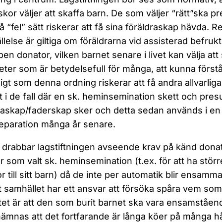
kor väljer att skaffa barn. De som väljer “rätt”ska 
å “fel” sätt riskerar att få sina föräldraskap hävda. 
ällelse är giltiga om föräldrarna vid assisterad befruk
pen donator, vilken barnet senare i livet kan välja att 
ter som är betydelsefull för många, att kunna först
igt som denna ordning riskerar att få andra allvarlig
lt i de fall där en sk. heminsemination skett och presu
raskap/faderskap sker och detta sedan används i en
paration många år senare.
 drabbar lagstiftningen avseende krav på känd do
r som valt sk. heminsemination (t.ex. för att ha större 
r till sitt barn) då de inte per automatik blir ensam
t samhället har ett ansvar att försöka spåra vem som 
ftet är att den som burit barnet ska vara ensamstående 
ämnas att det fortfarande är långa köer på många håll