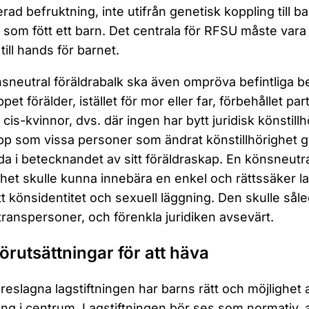
erad befruktning, inte utifrån genetisk koppling till ba
en som fött ett barn. Det centrala för RFSU måste vara 
till hands för barnet.
sneutral föräldrabalk ska även ompröva befintliga be
pet förälder, istället för mor eller far, förbehållet pa
 cis-kvinnor, dvs. där ingen har bytt juridisk könstillh
p som vissa personer som ändrat könstillhörighet gä
a i betecknandet av sitt föräldraskap. En könsneutral
lhet skulle kunna innebära en enkel och rättssäker lags
t könsidentitet och sexuell läggning. Den skulle såle
transpersoner, och förenkla juridiken avsevärt.
Förutsättningar för att häva
reslagna lagstiftningen har barns rätt och möjlighet a
ng i centrum. Lagstiftningen bör ses som normativ, 