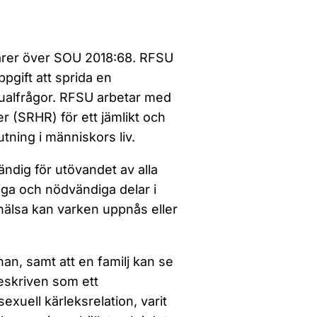
tarer över SOU 2018:68. RFSU
ppgift att sprida en
alfrågor. RFSU arbetar med
r (SRHR) för ett jämlikt och
jutning i människors liv.
ndig för utövandet av alla
tiga och nödvändiga delar i
 hälsa kan varken uppnås eller
an, samt att en familj kan se
beskriven som ett
xuell kärleksrelation, varit