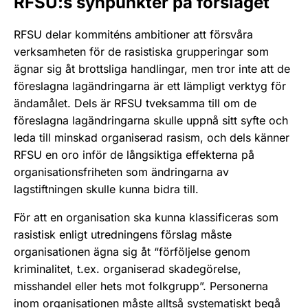
RFSU:s synpunkter på förslaget
RFSU delar kommiténs ambitioner att försvåra
verksamheten för de rasistiska grupperingar som
ägnar sig åt brottsliga handlingar, men tror inte att de
föreslagna lagändringarna är ett lämpligt verktyg för
ändamålet. Dels är RFSU tveksamma till om de
föreslagna lagändringarna skulle uppnå sitt syfte och
leda till minskad organiserad rasism, och dels känner
RFSU en oro inför de långsiktiga effekterna på
organisationsfriheten som ändringarna av
lagstiftningen skulle kunna bidra till.
För att en organisation ska kunna klassificeras som
rasistisk enligt utredningens förslag måste
organisationen ägna sig åt “förföljelse genom
kriminalitet, t.ex. organiserad skadegörelse,
misshandel eller hets mot folkgrupp”. Personerna
inom organisationen måste alltså systematiskt begå