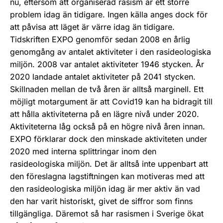
nu, eftersom att organiserad rasism är ett större
problem idag än tidigare. Ingen källa anges dock för
att påvisa att läget är värre idag än tidigare.
Tidskriften EXPO genomför sedan 2008 en årlig
genomgång av antalet aktiviteter i den rasideologiska
miljön. 2008 var antalet aktiviteter 1946 stycken. År
2020 landade antalet aktiviteter på 2041 stycken.
Skillnaden mellan de två åren är alltså marginell. Ett
möjligt motargument är att Covid19 kan ha bidragit till
att hålla aktiviteterna på en lägre nivå under 2020.
Aktiviteterna låg också på en högre nivå åren innan.
EXPO förklarar dock den minskade aktiviteten under
2020 med interna splittringar inom den
rasideologiska miljön. Det är alltså inte uppenbart att
den föreslagna lagstiftningen kan motiveras med att
den rasideologiska miljön idag är mer aktiv än vad
den har varit historiskt, givet de siffror som finns
tillgängliga. Däremot så har rasismen i Sverige ökat