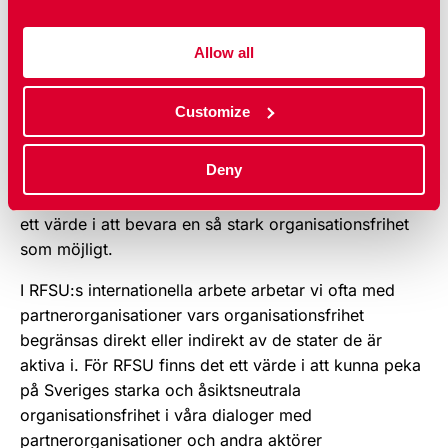
vill exempelvis gå ännu längre och förbjuda
våldsbejakande organisationer, ett begrepp som är
Allow all
luddigt definierat och som i värsta fall skulle kunna
användas för att begränsa möjligheterna för
Customize
civilsamhällesorganisationer att bedriva exempelvis
fredlig civil olydnad. RFSU ser en tendens, både i
Deny
Sverige och runtom i världen, på att
organisationsfriheten ifrågasätts allt mer, och vi ser
ett värde i att bevara en så stark organisationsfrihet
som möjligt.
I RFSU:s internationella arbete arbetar vi ofta med
partnerorganisationer vars organisationsfrihet
begränsas direkt eller indirekt av de stater de är
aktiva i. För RFSU finns det ett värde i att kunna peka
på Sveriges starka och åsiktsneutrala
organisationsfrihet i våra dialoger med
partnerorganisationer och andra aktörer