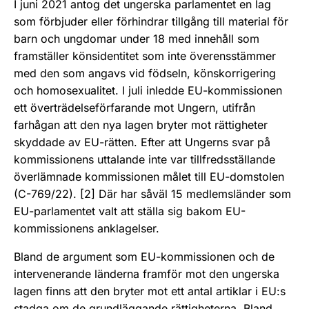
I juni 2021 antog det ungerska parlamentet en lag
som förbjuder eller förhindrar tillgång till material för
barn och ungdomar under 18 med innehåll som
framställer könsidentitet som inte överensstämmer
med den som angavs vid födseln, könskorrigering
och homosexualitet. I juli inledde EU-kommissionen
ett överträdelseförfarande mot Ungern, utifrån
farhågan att den nya lagen bryter mot rättigheter
skyddade av EU-rätten. Efter att Ungerns svar på
kommissionens uttalande inte var tillfredsställande
överlämnade kommissionen målet till EU-domstolen
(C-769/22). [2] Där har såväl 15 medlemsländer som
EU-parlamentet valt att ställa sig bakom EU-
kommissionens anklagelser.
Bland de argument som EU-kommissionen och de
intervenerande länderna framför mot den ungerska
lagen finns att den bryter mot ett antal artiklar i EU:s
stadga om de grundläggande rättigheterna. Bland