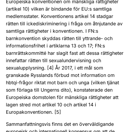
Europeiska konventionen om mänskliga rättigheter
(artikel 10) vilken är bindande för EU:s samtliga
medlemsstater. Konventionens artikel 14 stadgar
rätten till ickediskriminering i fråga om åtnjutande av
samtliga rättigheter i konventionen. I FN:s
barnkonvention skyddas rätten till yttrande- och
informationsfrihet i artiklarna 13 och 17; FN:s
barnrättskommitté har slagit fast att dessa rättigheter
innefattar rätten till sexualundervisning och
sexualupplysning. [4] År 2017, i ett mål som
granskade Rysslands förbud mot information om
hbtqi-frågor riktat mot barn och unga (vilken tjänat
som förlaga till Ungerns dito), konstaterade den
Europeiska domstolen för mänskliga rättigheter att
lagen stred mot artikel 10 och artikel 14 i
Europakonventionen. [5]
Sammanfattningsvis finns det en överväldigande
europeisk och internationell konsensus om att de