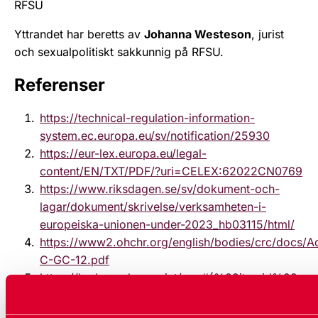
RFSU
Yttrandet har beretts av
Johanna Westeson
, jurist
och sexualpolitiskt sakkunnig på RFSU.
Referenser
https://technical-regulation-information-
system.ec.europa.eu/sv/notification/25930
https://eur-lex.europa.eu/legal-
content/EN/TXT/PDF/?uri=CELEX:62022CN0769
https://www.riksdagen.se/sv/dokument-och-
lagar/dokument/skrivelse/verksamheten-i-
europeiska-unionen-under-2023_hb03115/html/
https://www2.ohchr.org/english/bodies/crc/docs/
C-GC-12.pdf
https://hudoc.echr.coe.int/eng#{%22itemid%22:
[%22001-174422%22]}