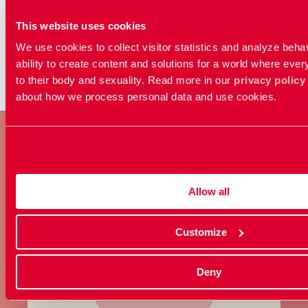
Uppdaterad:
16 mar 2026
This website uses cookies
Publicerad: 06 aug 2024
We use cookies to collect visitor statistics and analyze beha
ability to create content and solutions for a world where ever
to their body and sexuality. Read more in our
privacy policy
about how we process personal data and use cookies.
BLI MEDLEM
Allow all
Ta ställning för allas rätt att
bestämma över sin kropp och
Customize
sexualitet.
Deny
Bli medlem