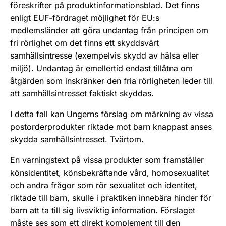
föreskrifter på produktinformationsblad. Det finns
enligt EUF-fördraget möjlighet för EU:s
medlemsländer att göra undantag från principen om
fri rörlighet om det finns ett skyddsvärt
samhällsintresse (exempelvis skydd av hälsa eller
miljö). Undantag är emellertid endast tillåtna om
åtgärden som inskränker den fria rörligheten leder till
att samhällsintresset faktiskt skyddas.
I detta fall kan Ungerns förslag om märkning av vissa
postorderprodukter riktade mot barn knappast anses
skydda samhällsintresset. Tvärtom.
En varningstext på vissa produkter som framställer
könsidentitet, könsbekräftande vård, homosexualitet
och andra frågor som rör sexualitet och identitet,
riktade till barn, skulle i praktiken innebära hinder för
barn att ta till sig livsviktig information. Förslaget
måste ses som ett direkt komplement till den