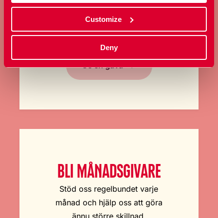
GE EN GÅVA
Bidra med ett valfritt belopp och
Customize
stöd vårt arbete här och nu.
Deny
Ge en gåva
BLI MÅNADSGIVARE
Stöd oss regelbundet varje
månad och hjälp oss att göra
ännu större skillnad.