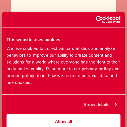
BLI MEDLEM
Ta ställning för allas rätt att
bestämma över sin kropp och
This website uses cookies
sexualitet.
We use cookies to collect visitor statistics and analyze
behaviors to improve our ability to create content and
solutions for a world where everyone has the right to their
Bli medlem
body and sexuality. Read more in our
privacy policy
and
cookie policy
about how we process personal data and
use cookies.
Show details
Allow all