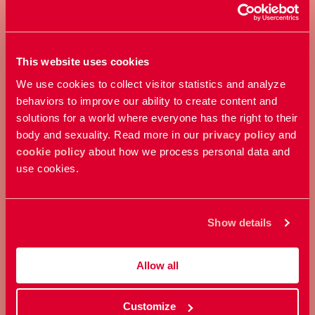
Ta ställning för allas rätt att
bestämma över sin kropp och
sexualitet.
This website uses cookies
We use cookies to collect visitor statistics and analyze
Bli medlem
behaviors to improve our ability to create content and
solutions for a world where everyone has the right to their
body and sexuality. Read more in our
privacy policy
and
cookie policy
about how we process personal data and
use cookies.
Show details
GE EN GÅVA
Allow all
Bidra med ett valfritt belopp och
stöd vårt arbete här och nu.
Customize