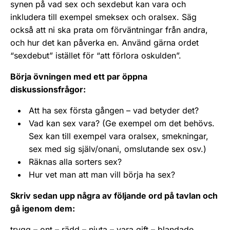
synen på vad sex och sexdebut kan vara och
inkludera till exempel smeksex och oralsex. Säg
också att ni ska prata om förväntningar från andra,
och hur det kan påverka en. Använd gärna ordet
“sexdebut” istället för “att förlora oskulden”.
Börja övningen med ett par öppna
diskussionsfrågor:
Att ha sex första gången – vad betyder det?
Vad kan sex vara? (Ge exempel om det behövs.
Sex kan till exempel vara oralsex, smekningar,
sex med sig själv/onani, omslutande sex osv.)
Räknas alla sorters sex?
Hur vet man att man vill börja ha sex?
Skriv sedan upp några av följande ord på tavlan och
gå igenom dem:
trygg – ont – rädd – njuta – vara gift – blandade