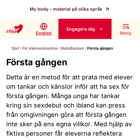
My body – material på olika språk
Engagera dig
English
Meny
Start
För yrkesverksamma
Metodbanken
Första gången
Första gången
Detta är en metod för att prata med elever
om tankar och känslor inför att ha sex för
första gången. Många unga har tankar
kring sin sexdebut och ibland kan press
från omgivningen göra att första gången
inte sker på ens egna villkor. Med hjälp av
fiktiva personer får eleverna reflektera