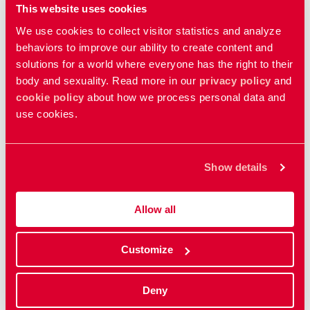
This website uses cookies
Vad betyder att “vara oskuld”? Är “oskuld” ett
bra eller dåligt ord?
We use cookies to collect visitor statistics and analyze
Finns det förväntningar på hur någon som är
behaviors to improve our ability to create content and
“oskuld” ska vara?
solutions for a world where everyone has the right to their
Hur vet man själv att man vill ha sex första
body and sexuality. Read more in our
privacy policy
and
cookie policy
about how we process personal data and
gången?
use cookies.
Case 3 - Aila och Charlie
Aila är tillsammans med Charlie. De är väldigt kära.
De har hånglat och smekt varandra tidigare. Ikväll
Show details
kommer de att vara ensamma hemma hos Charlie.
Aila tror att de kanske kommer att ha sex. Hon har
Allow all
inte haft sex förut. Aila känner sig nervös och pirrig.
Men hon känner sig också glad!
Customize
Diskussionsfrågor:
Man kan känna många olika känslor inför att ha
Deny
sex. Hur märker man ifall det är bra eller jobbiga