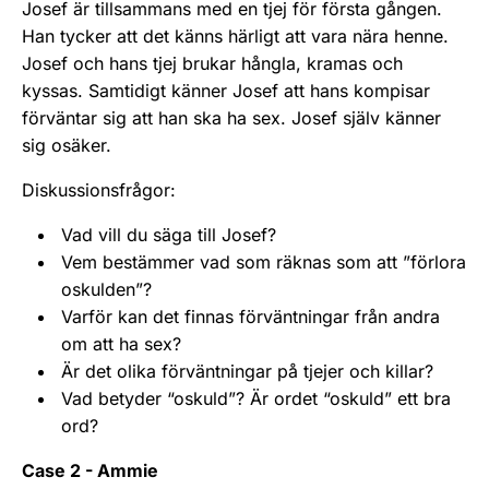
Josef är tillsammans med en tjej för första gången.
Han tycker att det känns härligt att vara nära henne.
Josef och hans tjej brukar hångla, kramas och
kyssas. Samtidigt känner Josef att hans kompisar
förväntar sig att han ska ha sex. Josef själv känner
sig osäker.
Diskussionsfrågor:
Vad vill du säga till Josef?
Vem bestämmer vad som räknas som att ”förlora
oskulden”?
Varför kan det finnas förväntningar från andra
om att ha sex?
Är det olika förväntningar på tjejer och killar?
Vad betyder “oskuld”? Är ordet “oskuld” ett bra
ord?
Case 2 - Ammie