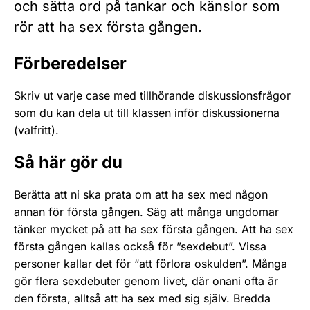
och sätta ord på tankar och känslor som
rör att ha sex första gången.
Förberedelser
Skriv ut varje case med tillhörande diskussionsfrågor
som du kan dela ut till klassen inför diskussionerna
(valfritt).
Så här gör du
Berätta att ni ska prata om att ha sex med någon
annan för första gången. Säg att många ungdomar
tänker mycket på att ha sex första gången. Att ha sex
första gången kallas också för ”sexdebut”. Vissa
personer kallar det för “att förlora oskulden”. Många
gör flera sexdebuter genom livet, där onani ofta är
den första, alltså att ha sex med sig själv. Bredda