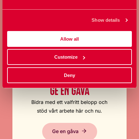
sexualitet.
Show details
Bli medlem
Allow all
Customize
Deny
GE EN GÅVA
Bidra med ett valfritt belopp och
stöd vårt arbete här och nu.
Ge en gåva