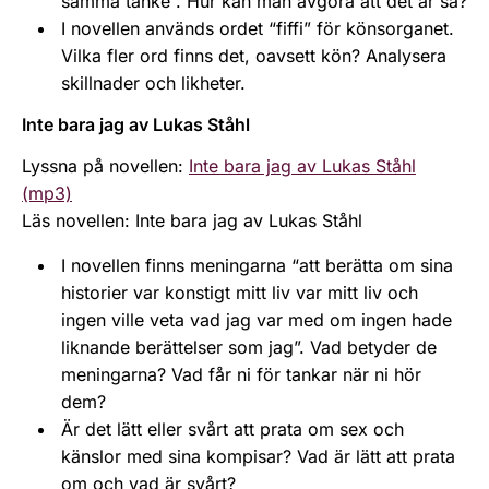
samma tanke”. Hur kan man avgöra att det är så?
I novellen används ordet “fiffi” för könsorganet.
Vilka fler ord finns det, oavsett kön? Analysera
skillnader och likheter.
Inte bara jag av Lukas Ståhl
Lyssna på novellen:
Inte bara jag av Lukas Ståhl
(mp3)
Läs novellen: Inte bara jag av Lukas Ståhl
I novellen finns meningarna “att berätta om sina
historier var konstigt mitt liv var mitt liv och
ingen ville veta vad jag var med om ingen hade
liknande berättelser som jag”. Vad betyder de
meningarna? Vad får ni för tankar när ni hör
dem?
Är det lätt eller svårt att prata om sex och
känslor med sina kompisar? Vad är lätt att prata
om och vad är svårt?