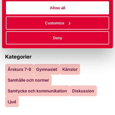
Novellen "En dröm" av Anton Andra (mp3)
Novellen "Inte bara jag" av Lukas Ståhl (mp3)
Allow all
Novellen "Mer än du vet" av Annie Ahlgren (mp3)
Customize
Uppdaterad:
07 jan 2026
Publicerad: 02 sep 2021
Deny
Kategorier
Årskurs 7-9
Gymnasiet
Känslor
Samhälle och normer
Samtycke och kommunikation
Diskussion
Ljud