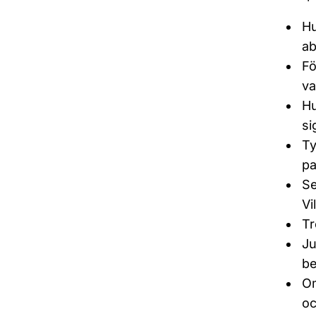
Hu
ab
Fö
va
Hu
si
Ty
pa
Se
Vi
Tr
Ju
be
Om
oc