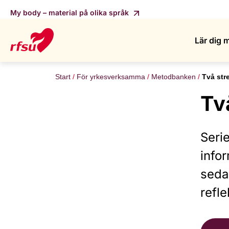
My body – material på olika språk
Lär dig 
Start
För yrkesverksamma
Metodbanken
Två str
Tv
Seri
infor
seda
refle