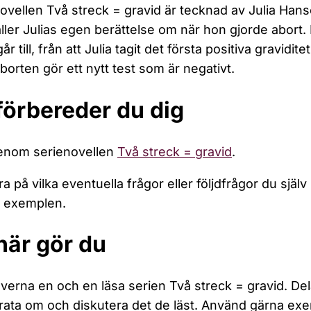
ovellen Två streck = gravid är tecknad av Julia Ha
ller Julias egen berättelse om när hon gjorde abort.
år till, från att Julia tagit det första positiva gravidite
aborten gör ett nytt test som är negativt.
förbereder du dig
genom serienovellen
Två streck = gravid
.
 på vilka eventuella frågor eller följdfrågor du själv sk
r exemplen.
här gör du
everna en och en läsa serien Två streck = gravid. Del
ata om och diskutera det de läst. Använd gärna exe