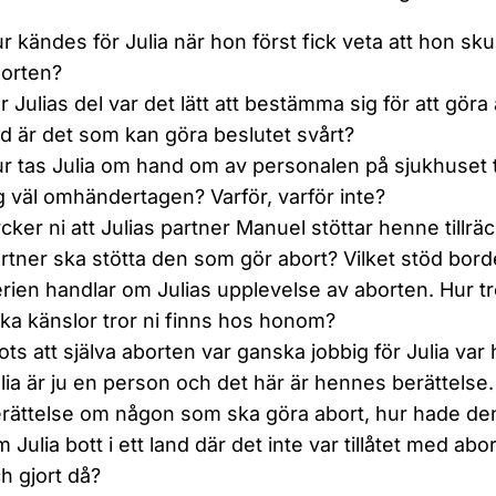
r kändes för Julia när hon först fick veta att hon sku
orten?
r Julias del var det lätt att bestämma sig för att göra 
d är det som kan göra beslutet svårt?
r tas Julia om hand om av personalen på sjukhuset t
g väl omhändertagen? Varför, varför inte?
cker ni att Julias partner Manuel stöttar henne tillräc
rtner ska stötta den som gör abort? Vilket stöd borde
rien handlar om Julias upplevelse av aborten. Hur tro
lka känslor tror ni finns hos honom?
ots att själva aborten var ganska jobbig för Julia var 
lia är ju en person och det här är hennes berättelse.
rättelse om någon som ska göra abort, hur hade den
 Julia bott i ett land där det inte var tillåtet med abo
h gjort då?