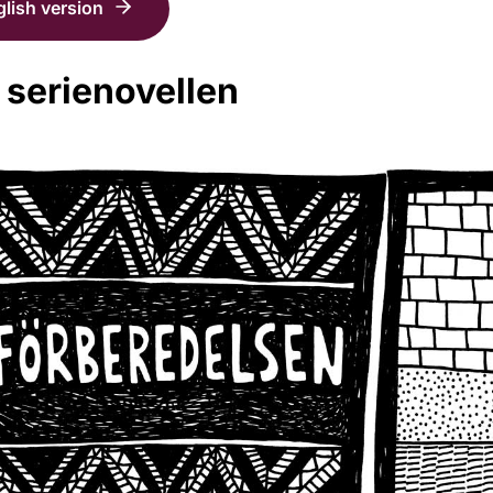
lish version
serienovellen