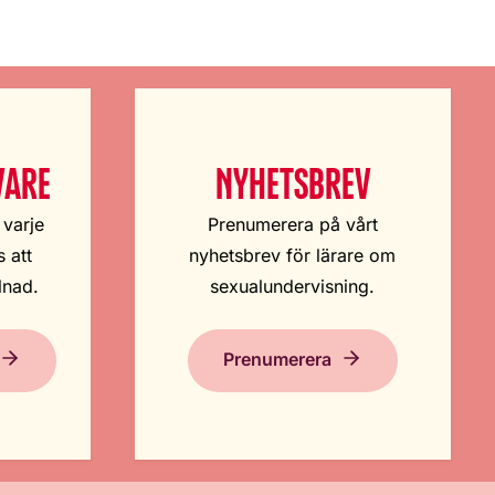
VARE
NYHETSBREV
 varje
Prenumerera på vårt
 att
nyhetsbrev för lärare om
lnad.
sexualundervisning.
Prenumerera