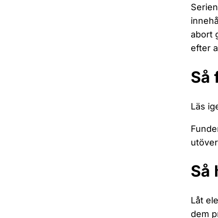
Serien
innehå
abort g
efter 
Så 
Läs i
Fundera
utöve
Så 
Låt el
dem pr