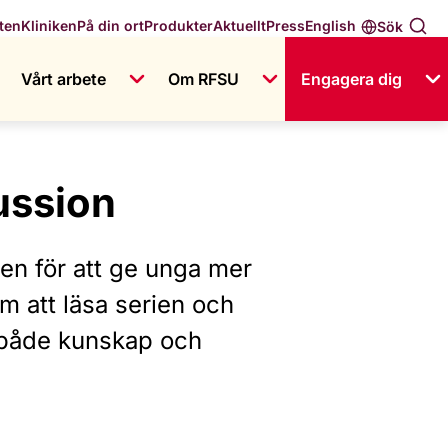
English
ten
Kliniken
På din ort
Produkter
Aktuellt
Press
Sök
Vårt arbete
Om RFSU
Engagera dig
ussion
en för att ge unga mer
m att läsa serien och
 både kunskap och