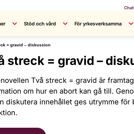
Chat
mer
Stöd och vård
För yrkesverksamma
eck = gravid – diskussion
å streck = gravid – disk
enovellen Två streck = gravid är framtag
mation om hur en abort kan gå till. Geno
n diskutera innehållet ges utrymme för
ktion.