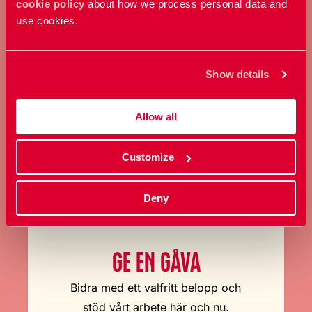
cookie policy
about how we process personal data and
use cookies.
Ta ställning för allas rätt att
bestämma över sin kropp och
sexualitet.
Show details
Bli medlem
Allow all
Customize
Deny
GE EN GÅVA
Bidra med ett valfritt belopp och
stöd vårt arbete här och nu.