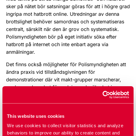
sker på nätet bör satsningar göras för att i högre grad
ingripa mot hatbrott online. Utredningar av denna
brottslighet behöver samordnas och systematiseras
centralt, särskilt när den är grov och systematisk.
Polismyndigheten bör på eget initiativ söka efter
hatbrott på internet och inte enbart agera via
anmälningar.
Det finns också möjligheter för Polismyndigheten att
ändra praxis vid tillståndsgivningen för
demonstrationer där vit makt-grupper marscherar,
med uppenbara hot för ordning och säkerhet i
bemärkelsen att hatbrott kan komma att begås. Det
har också experter på området påpekat.
Slutligen: kampen mot rasismen måste givetvis också
This website uses cookies
föras utanför rättsväsendets institutioner.
We use cookies to collect visitor statistics and analyze
Jämlikhetsdata är ett verktyg som måste utforskas för
behaviors to improve our ability to create content and