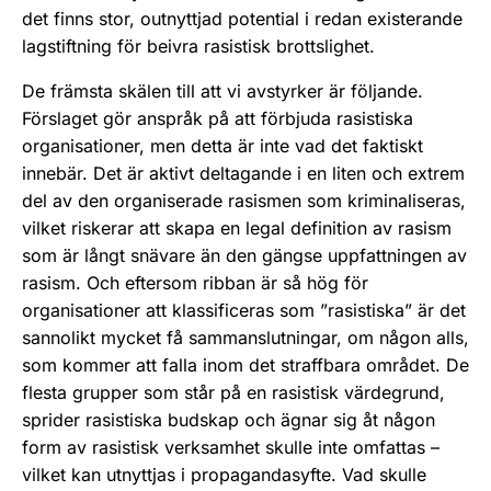
det finns stor, outnyttjad potential i redan existerande
lagstiftning för beivra rasistisk brottslighet.
De främsta skälen till att vi avstyrker är följande.
Förslaget gör anspråk på att förbjuda rasistiska
organisationer, men detta är inte vad det faktiskt
innebär. Det är aktivt deltagande i en liten och extrem
del av den organiserade rasismen som kriminaliseras,
vilket riskerar att skapa en legal definition av rasism
som är långt snävare än den gängse uppfattningen av
rasism. Och eftersom ribban är så hög för
organisationer att klassificeras som ”rasistiska” är det
sannolikt mycket få sammanslutningar, om någon alls,
som kommer att falla inom det straffbara området. De
flesta grupper som står på en rasistisk värdegrund,
sprider rasistiska budskap och ägnar sig åt någon
form av rasistisk verksamhet skulle inte omfattas –
vilket kan utnyttjas i propagandasyfte. Vad skulle