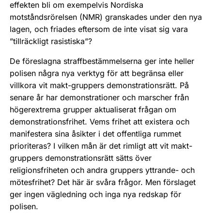
effekten bli om exempelvis Nordiska
motståndsrörelsen (NMR) granskades under den nya
lagen, och friades eftersom de inte visat sig vara
”tillräckligt rasistiska”?
De föreslagna straffbestämmelserna ger inte heller
polisen några nya verktyg för att begränsa eller
villkora vit makt-gruppers demonstrationsrätt. På
senare år har demonstrationer och marscher från
högerextrema grupper aktualiserat frågan om
demonstrationsfrihet. Vems frihet att existera och
manifestera sina åsikter i det offentliga rummet
prioriteras? I vilken mån är det rimligt att vit makt-
gruppers demonstrationsrätt sätts över
religionsfriheten och andra gruppers yttrande- och
mötesfrihet? Det här är svåra frågor. Men förslaget
ger ingen vägledning och inga nya redskap för
polisen.