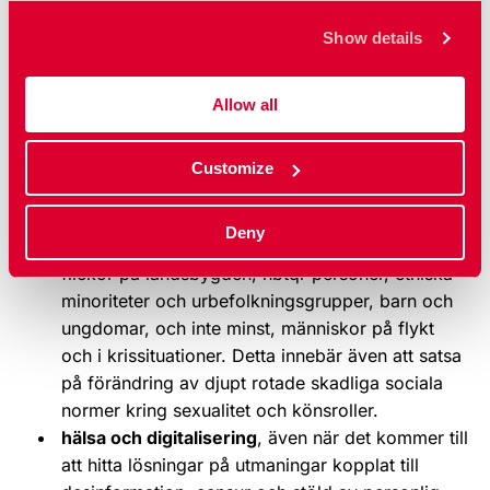
SRHR, hbtqi-personers rättigheter och
Show details
jämställdhet, i synnerhet i repressiva
sammanhang
. Dessa organisationer spelar en
Allow all
helt central roll i kampen mot de krafter som vill
begränsa människors fri- och rättigheter,
inklusive deras SRHR.
Customize
att röja undan de hinder som fortfarande
utestänger vissa grupper från SRHR-insatser
.
Deny
Det kan till exempel vara fattiga kvinnor och
flickor på landsbygden, hbtqi-personer, etniska
minoriteter och urbefolkningsgrupper, barn och
ungdomar, och inte minst, människor på flykt
och i krissituationer. Detta innebär även att satsa
på förändring av djupt rotade skadliga sociala
normer kring sexualitet och könsroller.
hälsa och digitalisering
, även när det kommer till
att hitta lösningar på utmaningar kopplat till