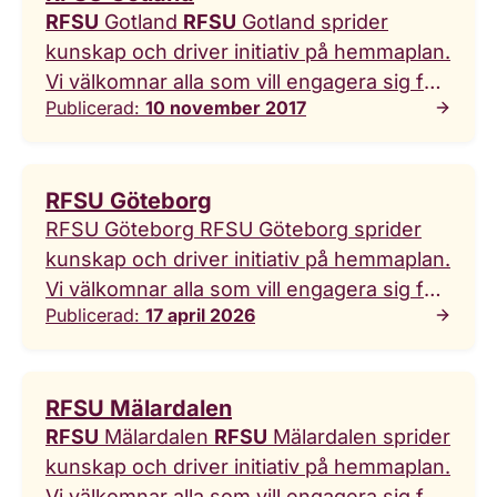
RFSU
Gotland
RFSU
Gotland sprider
kunskap och driver initiativ på hemmaplan.
Vi välkomnar alla som vill engagera sig för
Publicerad:
10 november 2017
rätten att bestämma över sin egen kropp
och sexualitet. Vi vill sprida en fördomsfri,
tolerant och öppen syn på samlevnads-
RFSU Göteborg
och sexualfrågor ... sexualfrågor och
RFSU Göteborg RFSU Göteborg sprider
utgår från övertygelsen om samlevnadens
kunskap och driver initiativ på hemmaplan.
och sexualitetens centrala roll för individ
Vi välkomnar alla som vill engagera sig för
och samhälle. Engagera dig!
RFSU
Gotland
Publicerad:
17 april 2026
rätten att bestämma över sin egen kropp
vill vara med och bidra till att skapa platser,
och sexualitet. Puffhållare - Göteborg
tillfällen och möjligheter för människor i
startsida ...
RFSU
Göteborg
RFSU
alla åldrar att diskutera
RFSU Mälardalen
Göteborg sprider kunskap och driver
RFSU
Mälardalen
RFSU
Mälardalen sprider
initiativ på hemmaplan. Vi välkomnar alla
kunskap och driver initiativ på hemmaplan.
som vill engagera sig för rätten att
Vi välkomnar alla som vill engagera sig för