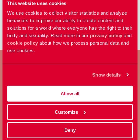
This website uses cookies
och sexualitet. Vi anordnar allt från
We use cookies to collect visitor statistics and analyze
informationskvällar, föreläsningar och
...
1
2
3
101
behaviors to improve our ability to create content and
evenemang till pysselkvällar ... grupper,
solutions for a world where everyone has the right to their
projekt och kampanjer. Vi hoppas att du
body and sexuality. Read more in our
privacy policy
and
vill vara med och lyfta sexualpolitik i
cookie policy
about how we process personal data and
Norrbotten! Bli medlem i
RFSU
Bli
use cookies.
skolinformatör för
RFSU
Vill du besöka
skolor och prata om kropp, samtycke,
relationer och sexuell hälsa? Som
Show details
BLI MEDLEM
skolinformatör får du utbildning
Allow all
Ta ställning för allas rätt att
bestämma över sin kropp och
sexualitet.
Customize
Deny
Bli medlem