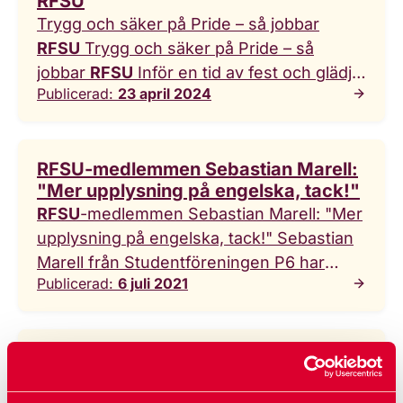
RFSU
och farligt
Trygg och säker på Pride – så jobbar
RFSU
Trygg och säker på Pride – så
jobbar
RFSU
Inför en tid av fest och glädje
Publicerad:
23 april 2024
satsar
RFSU
extra på trygghet och
säkerhet. – Säkerheten under Pride är
viktig. Ingen ska behöva ha en klump i
RFSU-medlemmen Sebastian Marell:
magen inför att gå i en ... en parad eller
"Mer upplysning på engelska, tack!"
besöka ett seminarium, säger Henrik
RFSU
-medlemmen Sebastian Marell: "Mer
Hirseland, säkerhetsansvarig på
RFSU
.
upplysning på engelska, tack!" Sebastian
Inför en tid av fest och glädje satsar
RFSU
Marell från Studentföreningen P6 har
extra på trygghet och säkerhet. –
Publicerad:
6 juli 2021
förstått att texter – och samtal – på
Säkerheten under Pride är viktig. Ingen
engelska kan vara ett sätt att sprida
ska behöva ha en klump i magen inför att
kunskap till fler. Också här på hemmaplan.
gå i
Viktiga frågor för RFSU
Sebastian Marell ... föreningen Lunds
RFSU jobbar på olika sätt. ...
RFSU
jobbar
Studenter Projekt Sex. Det var också här