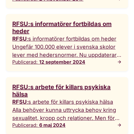
driva påverkan och mobilisera för
engagemang.
RFSU
:s hela affärsidé är
unik i världen och är ett mycket bra
RFSU:s informatörer fortbildas om
exempel på hur företags samhällsansvar
heder
RFSU
:s informatörer fortbildas om heder
Ungefär 100.000 elever i svenska skolor
lever med hedersnormer. Nu uppdaterar
Publicerad:
12 september 2024
RFSU
sina metoder för att inkludera även
dessa i sexualupplysningen. Ungefär
100.000 elever i svenska skolor lever med
RFSU:s arbete för killars psykiska
hedersnormer. ... Nu uppdaterar
RFSU
hälsa
sina metoder för att inkludera även dessa i
RFSU
:s arbete för killars psykiska hälsa
sexualupplysningen. En rapport som
Alla behöver kunna uttrycka behov kring
RFSU
gjort visar att personer som lever
sexualitet, kropp och relationer. Men för
med hedersnormer behöver ett annat
Publicerad:
6 maj 2024
killar kan normer om hur en kille "ska
bemötande för att känna sig inkluderade i