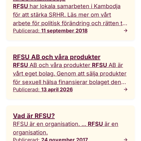
RFSU
har lokala samarbeten i Kambodja
för att stärka SRHR. Läs mer om vårt
arbete för politisk förändring och rätten till
Publicerad:
11 september 2018
sin egen kropp.
RFSU AB och våra produkter
RFSU
AB och våra produkter
RFSU
AB är
vårt eget bolag. Genom att sälja produkter
för sexuell hälsa finansierar bolaget den
Publicerad:
13 april 2026
ideella rörelsens arbete. All vinst går till
RFSU
:s uppdrag att sprida kunskap, driva
påverkan och mobilisera för engagemang.
Vad är RFSU?
RFSU ... sexuell hälsa finansierar bolaget
RFSU är en organisation. ...
RFSU
är en
den ideella rörelsens arbete. All vinst går
organisation.
till
RFSU
:s uppdrag att sprida kunskap,
Publicerad:
24 november 2017