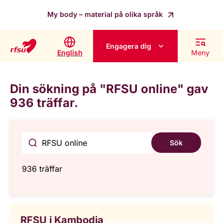
My body – material på olika språk
Engagera dig
English
Meny
Din sökning på "RFSU online" gav
936 träffar.
Sök
936 träffar
RFSU i Kambodja