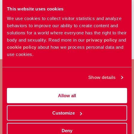
på olika sätt.
som idén väcktes att
RFSU
:s tidning Ottar
Publicerad:
1 februari 2018
This website uses cookies
även borde finnas på engelska. –
RFSU
missar en stor målgrupp som vill ta till sig
We use cookies to collect visitor statistics and analyze
RFSU
:s budskap och kunskap men som
behaviors to improve our ability to create content and
...
1
2
3
94
solutions for a world where everyone has the right to their
inte kan på grund av språket. Med mer
body and sexuality. Read more in our
privacy policy
and
material
cookie policy
about how we process personal data and
use cookies.
Show details
BLI MEDLEM
Allow all
Ta ställning för allas rätt att
bestämma över sin kropp och
Customize
sexualitet.
Deny