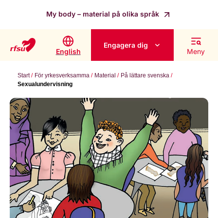
My body – material på olika språk
Engagera dig
English
Meny
Start
För yrkesverksamma
Material
På lättare svenska
Sexualundervisning