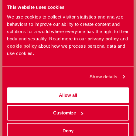
Bli medlem
This website uses cookies
We use cookies to collect visitor statistics and analyze
behaviors to improve our ability to create content and
solutions for a world where everyone has the right to their
body and sexuality. Read more in our
privacy policy
and
cookie policy
about how we process personal data and
use cookies.
GE EN GÅVA
Show details
Bidra med ett valfritt belopp och
stöd vårt arbete här och nu.
Allow all
Ge en gåva
Customize
Deny