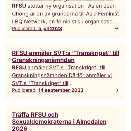
RFSU
stöttar ny organisation i Asien Jean
Chong är en av grundarna till Asia Feminist
LBQ Network, en feministisk organisation
Publicerad:
5 juli 2023
som stöttar lesbiska, bisexuella och
queera kvinnor. Nyligen inleddes ett
samarbete med
RFSU
. –
RFSU
öppnar
RFSU anmäler SVT:s "Transkriget" till
dörrar som annars ... Network, en
Granskningsnämnden
feministisk organisation som stöttar
RFSU
anmäler SVT:s "Transkriget" till
lesbiska, bisexuella och queera kvinnor.
Granskningsnämnden Därför anmäler vi
Nyligen inleddes ett samarbete med
SVT:s "Transkriget" till
RFSU
. –
RFSU
öppnar dörrar som annars
Publicerad:
14 september 2023
granskningsnämnden |
RFSU
Idag
skulle ha varit stängda för oss, säger hon.
anmäler
RFSU
SVT:s dokumentär
När Jean Chong växte upp var det
“Transkriget” till granskningsnämnden för
förbjudet att vara
Träffa RFSU och
radio och tv. Dokumentären ger en ensidig
Sexualdemokraterna i Almedalen
bild av ... av transvården och utelämnar
2026
viktiga uppgifter om hur vården bedrivs.