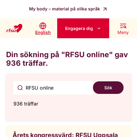
My body – material på olika språk
Engagera dig
English
Meny
Din sökning på "RFSU online" gav
936 träffar.
Sök
936 träffar
Årets kongressvärd: RFSU Uppsala