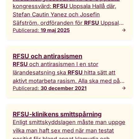
kongressvärd:
RFSU
Uppsala Hallå där,
Stefan Cautin Yanez och Josefin
Säfström, ordföranden för
RFSU
Uppsala!
Publicerad:
19 maj 2025
RFSU
Uppsala är i år värd för
RFSU
:s
kongress. Hur kommer det sig? Josefin: –
Vi ansökte om värdskapet med
RFSU och antirasismen
motiveringen att
RFSU
Uppsala fyller ...
RFSU
och antirasismen I en stor
det jätteroligt att få sätta Uppsala på
lärandesatsning ska
RFSU
hitta sätt att
RFSU
-kartan. Att bli utnämnd till
aktivt motarbeta rasism. Alla ska med på
kongressvärd är verkligen kronan på
Publicerad:
30 december 2021
tåget, såväl anställda som
verket! Vad händer under kongressen?
förtroendevalda. I en stor lärandesatsning
Vad är er roll? Josefin: – Oj, vi har
ska
RFSU
hitta sätt att aktivt motarbeta
jättemånga hattar!
RFSU
Uppsala har både
RFSU-klinikens smittspårning
rasism. Alla ska med på tåget ... var
kongressombud och volontärer
Enligt smittskyddslagen måste man uppge
okunskapen stor.
RFSU
har länge varit en
vilka man haft sex med när man testat
vit organisation. Det märks på vilka som är
positivt för bland annat klamydia och