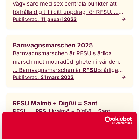
vägvisare med sex centrala punkter att
förhålla dig till i ditt uppdrag för RFSU. ...
Publicerad:
11 januari 2023
Uppförandekoden är en gemensam
vägvisare med sex centrala punkter att
förhålla dig till i ditt uppdrag för
RFSU
.
Barnvagnsmarschen 2025
Barnvagnsmarschen är RFSU:s årliga
marsch mot mödradödligheten i världen.
... Barnvagnsmarschen är
RFSU
:s årliga
Publicerad:
21 mars 2022
marsch mot mödradödligheten i världen.
RFSU Malmö + DigiVi = Sant
RFSU ...
RFSU
Malmö + DigiVi = Sant
DigiVi – en gratis app för dig med en
funktionsnedsättning som vill träffa
Publicerad:
2 oktober 2024
vänner eller hitta kärleken. DigiVi – en