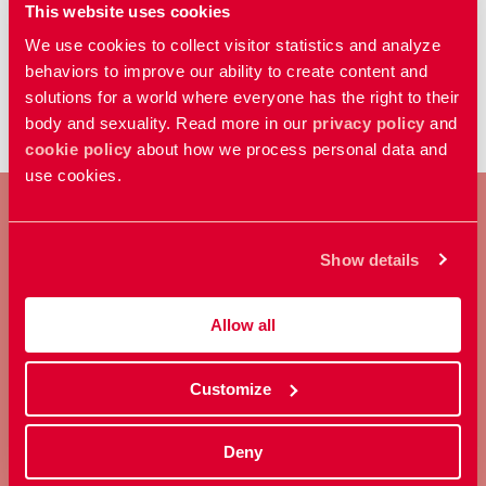
This website uses cookies
gratis app för dig med en
We use cookies to collect visitor statistics and analyze
funktionsnedsättning som vill träffa
...
...
1
8
9
10
94
behaviors to improve our ability to create content and
vänner eller hitta kärleken.
RFSU
Malmö är
solutions for a world where everyone has the right to their
ombud ... konto på våra cafékvällar! Till
body and sexuality. Read more in our
privacy policy
and
Cafékvällar Kan du inte komma på
cookie policy
about how we process personal data and
cafékväll men vill registrera dig ändå?
use cookies.
Maila till sexforalla@
rfsu
.se så bokar vi en
tid! Vidare till DigiVi:s hemsida Logga in på
DigiVi.nu Gå tillbaka - Sex för alla
Show details
BLI MEDLEM
Allow all
Ta ställning för allas rätt att
bestämma över sin kropp och
sexualitet.
Customize
Deny
Bli medlem