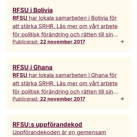
Enya Lindholm för att fortsätta sitt uppdrag
RFSU i Bolivia
och
RFSU
har lokala samarbeten i Bolivia för
att stärka SRHR. Läs mer om vårt arbete
för politisk förändring och rätten till sin
Publicerad:
22 november 2017
egen kropp.
RFSU i Ghana
RFSU
har lokala samarbeten i Ghana för
att stärka SRHR. Läs mer om vårt arbete
för politisk förändring och rätten till sin
Publicerad:
22 november 2017
egen kropp.
RFSU:s uppförandekod
Uppförandekoden är en gemensam