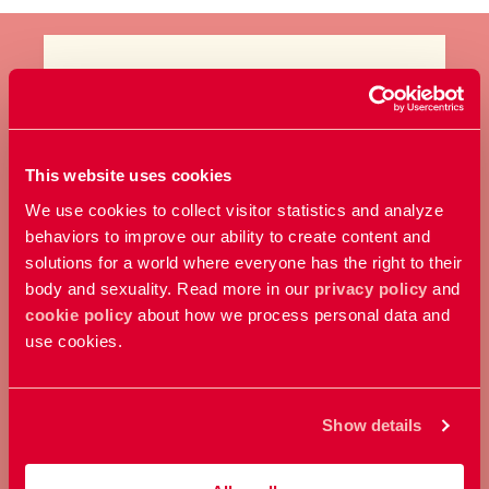
BLI MEDLEM
Ta ställning för allas rätt att
This website uses cookies
bestämma över sin kropp och
We use cookies to collect visitor statistics and analyze
sexualitet.
behaviors to improve our ability to create content and
solutions for a world where everyone has the right to their
body and sexuality. Read more in our
privacy policy
and
Bli medlem
cookie policy
about how we process personal data and
use cookies.
Show details