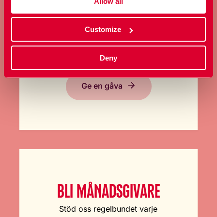
Allow all
GE EN GÅVA
Customize
Bidra med ett valfritt belopp och
stöd vårt arbete här och nu.
Deny
Ge en gåva
BLI MÅNADSGIVARE
Stöd oss regelbundet varje