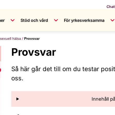
Chat
mer
Stöd och vård
För yrkesverksamma
sexuell hälsa
Provsvar
Provsvar
Så här går det till om du testar pos
isa undermeny för Mottagning för sexuell hälsa
oss.
Innehåll p