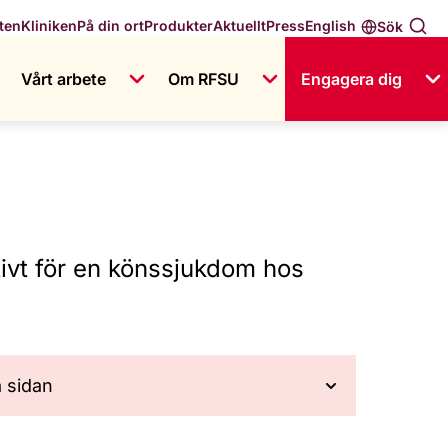
English
ten
Kliniken
På din ort
Produkter
Aktuellt
Press
Sök
Vårt arbete
Om RFSU
Engagera dig
itivt för en könssjukdom hos
å sidan