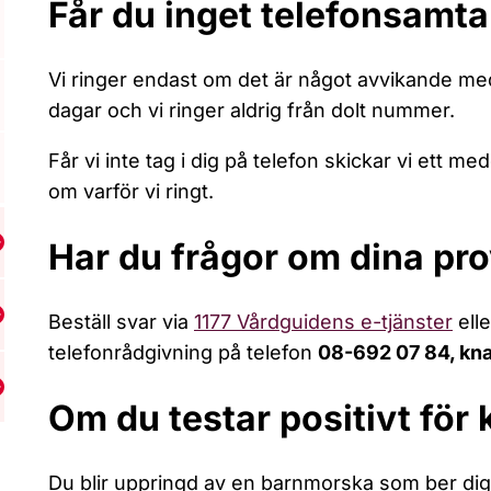
Får du inget telefonsamtal
Vi ringer endast om det är något avvikande med
dagar och vi ringer aldrig från dolt nummer.
Får vi inte tag i dig på telefon skickar vi ett med
om varför vi ringt.
Har du frågor om dina pr
isa undermeny för Samtal och rådgivning
Beställ svar via
1177 Vårdguidens e-tjänster
elle
isa undermeny för Inför ditt besök
telefonrådgivning på telefon
08-692 07 84, kn
isa undermeny för Om kliniken
Om du testar positivt för
Du blir uppringd av en barnmorska som ber di