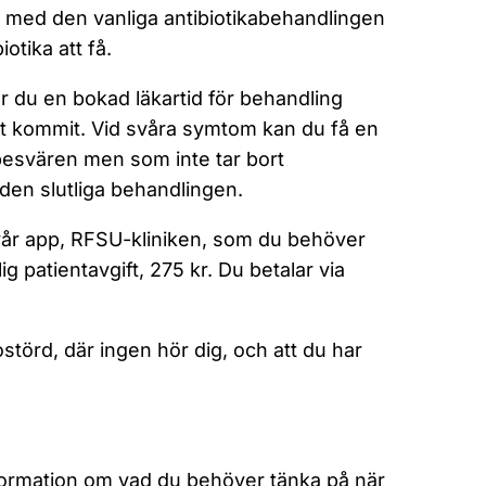
 med den vanliga antibiotikabehandlingen
otika att få.
 du en bokad läkartid för behandling
et kommit. Vid svåra symtom kan du få en
 besvären men som inte tar bort
r den slutliga behandlingen.
vår app, RFSU-kliniken, som du behöver
 patientavgift, 275 kr. Du betalar via
 ostörd, där ingen hör dig, och att du har
formation om vad du behöver tänka på när