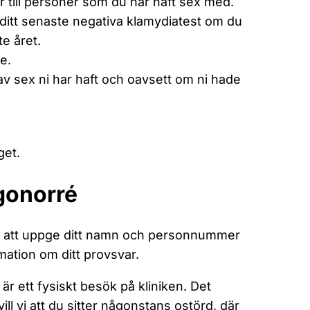
 till personer som du har haft sex med.
ill ditt senaste negativa klamydiatest om du
e året.
e.
 av sex ni har haft och oavsett om ni hade
get.
 gonorré
g att uppge ditt namn och personnummer
rmation om ditt provsvar.
är ett fysiskt besök på kliniken. Det
ill vi att du sitter någonstans ostörd, där