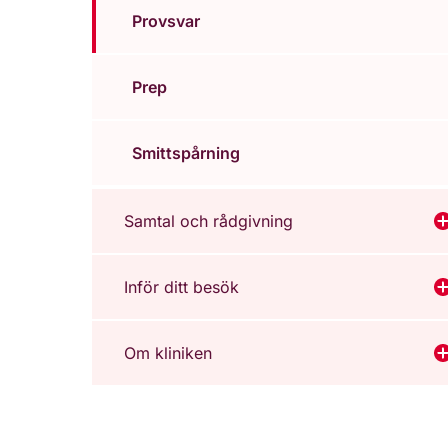
Provsvar
Prep
Smittspårning
Samtal och rådgivning
V
Inför ditt besök
V
Om kliniken
V