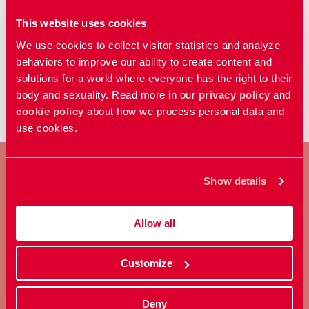
ingen ska bestämma över den andra.
This website uses cookies
We use cookies to collect visitor statistics and analyze
Uppdaterad:
10 apr 2026
behaviors to improve our ability to create content and
Publicerad: 01 feb 2018
solutions for a world where everyone has the right to their
body and sexuality. Read more in our
privacy policy
and
cookie policy
about how we process personal data and
use cookies.
Show details
BLI MEDLEM
Allow all
Ta ställning för allas rätt att
bestämma över sin kropp och
Customize
sexualitet.
Deny