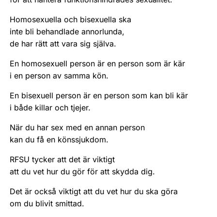
Homosexuella och bisexuella ska
inte bli behandlade annorlunda,
de har rätt att vara sig själva.
En homosexuell person är en person som är kär
i en person av samma kön.
En bisexuell person är en person som kan bli kär
i både killar och tjejer.
När du har sex med en annan person
kan du få en könssjukdom.
RFSU tycker att det är viktigt
att du vet hur du gör för att skydda dig.
Det är också viktigt att du vet hur du ska göra
om du blivit smittad.