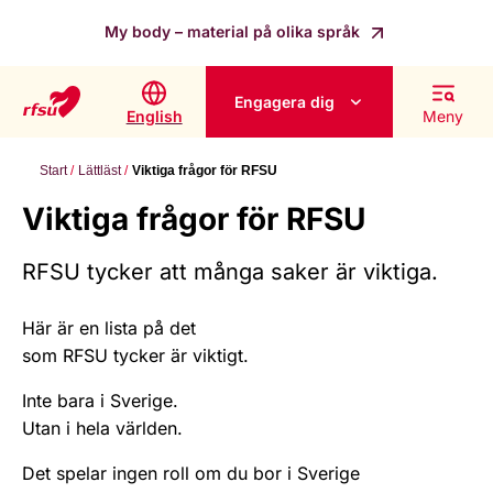
My body – material på olika språk
Engagera dig
English
Meny
Start
Lättläst
Viktiga frågor för RFSU
Viktiga frågor för RFSU
RFSU tycker att många saker är viktiga.
Här är en lista på det
som RFSU tycker är viktigt.
Inte bara i Sverige.
Utan i hela världen.
Det spelar ingen roll om du bor i Sverige