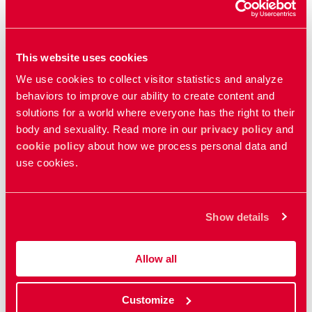
aborter på nationell, regional och global nivå.
The Asian-Pacific Resource & Research
This website uses cookies
Centre for Women
We use cookies to collect visitor statistics and analyze
behaviors to improve our ability to create content and
Asia Feminist LBQ Network (LBQ
solutions for a world where everyone has the right to their
Asia)
body and sexuality. Read more in our
privacy policy
and
cookie policy
about how we process personal data and
LBQ Asia arbetar för att stödja rättigheterna för
use cookies.
lesbiska, bisexuella och queera kvinnor (LBQ). De
arbetar för en hållbar och intersektionell rörelse för
mänskliga rättigheter. De fokuserar särskilt på SRHR
Show details
för marginaliserade LBQ-personer. Nätverket vill
också inkludera LBQ-personer från etniska
Allow all
minoriteter, fattiga områden i städer och från platser
med liten tillgång till SRHR. Organisationen
Customize
samarbetar med nationella gräsrotsorganisationer för