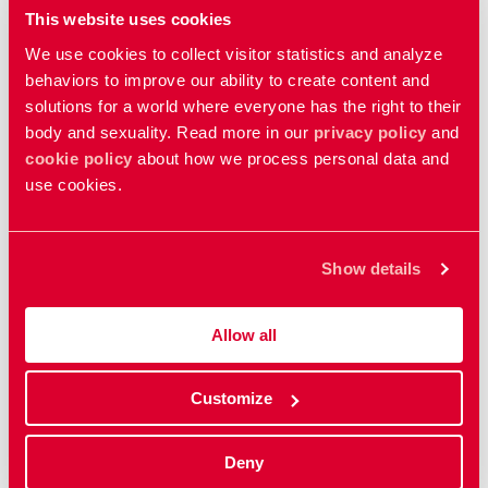
dig kunskap och konkreta verktyg för att nå fram i
This website uses cookies
samtalen med killar om ensamhet, isolering och låg
We use cookies to collect visitor statistics and analyze
kroppslig självkänsla.
behaviors to improve our ability to create content and
Utöver RFSU:s sexualupplysarna får du höra från
solutions for a world where everyone has the right to their
spelkulturförbundet Sverok om killar i spelvärlden
body and sexuality. Read more in our
privacy policy
and
och från Centrum mot våldsbejakande extremism
cookie policy
about how we process personal data and
(CVE) om extremistiska budskap och miljöer.
use cookies.
Titta på föreläsningsserien
Show details
Kontakta oss
Vill du veta mer om projektet? Är du intresserad av att
Allow all
gå en utbildning med dina kollegor? Eller har du gått
utbildningen och vill ta del av presentationer och
Customize
annat material? Kontakta Annika Åsäter,
annika.asater@rfsu.se
, för mer information om
Deny
projektet.