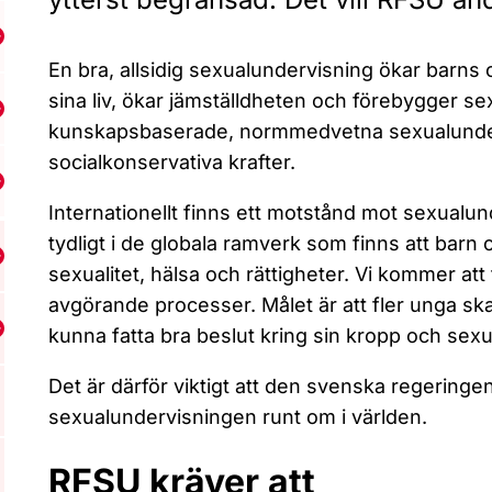
isa undermeny för Normer
En bra, allsidig sexualundervisning ökar barns 
sina liv, ökar jämställdheten och förebygger s
isa undermeny för Sexuellt och könsbaserat våld
kunskapsbaserade, normmedvetna sexualundervi
socialkonservativa krafter.
isa undermeny för Klimatkrisen och SRHR
Internationellt finns ett motstånd mot sexualunde
tydligt i de globala ramverk som finns att barn 
isa undermeny för Internationellt arbete
sexualitet, hälsa och rättigheter. Vi kommer att 
avgörande processer. Målet är att fler unga sk
kunna fatta bra beslut kring sin kropp och sexua
isa undermeny för Projekt och initiativ
Det är därför viktigt att den svenska regeringen
sexualundervisningen runt om i världen.
RFSU kräver att