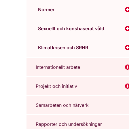
Normer
V
Sexuellt och könsbaserat våld
V
Klimatkrisen och SRHR
V
Internationellt arbete
V
Projekt och initiativ
V
Samarbeten och nätverk
Rapporter och undersökningar