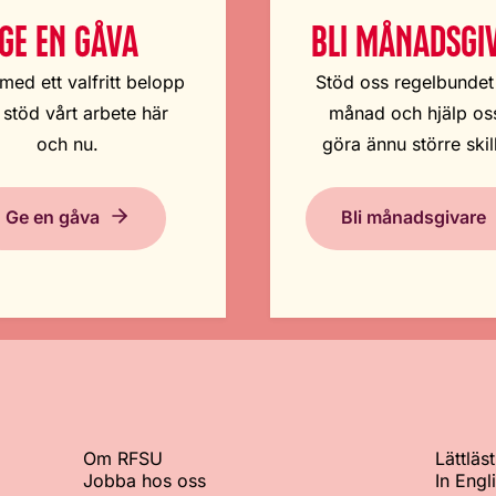
GE EN GÅVA
BLI MÅNADSGI
med ett valfritt belopp
Stöd oss regelbundet
 stöd vårt arbete här
månad och hjälp oss
och nu.
göra ännu större skil
Ge en gåva
Bli månadsgivare
Om RFSU
Lättläst
Jobba hos oss
In Engl