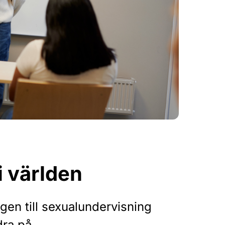
i världen
ången till sexualundervisning
dra på.