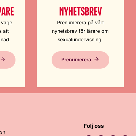
VARE
NYHETSBREV
 varje
Prenumerera på vårt
 att
nyhetsbrev för lärare om
lnad.
sexualundervisning.
Prenumerera
Följ oss
ish