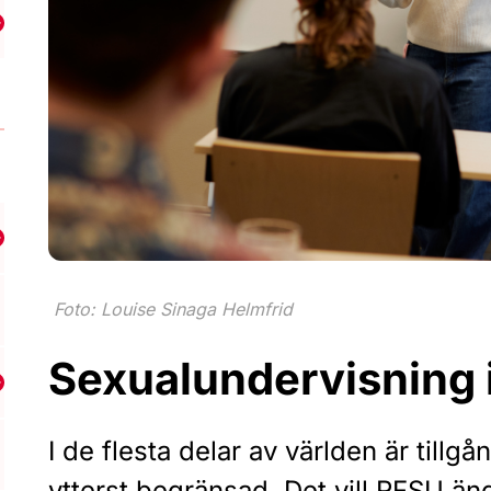
isa undermeny för Sexualundervisning
isa undermeny för Sexuella rättigheter
Foto: Louise Sinaga Helmfrid
Sexualundervisning 
isa undermeny för Jämlik vård
I de flesta delar av världen är tillg
ytterst begränsad. Det vill RFSU än