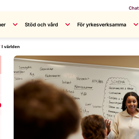
Chat
mer
Stöd och vård
För yrkesverksamma
I världen
isa undermeny för Våra frågor