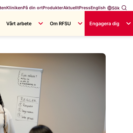
English
ten
Kliniken
På din ort
Produkter
Aktuellt
Press
Sök
Vårt arbete
Om RFSU
Engagera dig