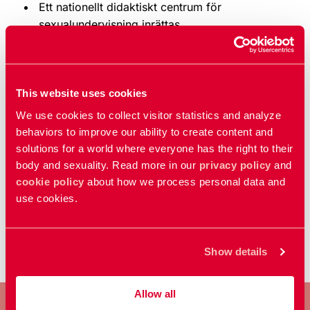
Ett nationellt didaktiskt centrum för
sexualundervisning inrättas.
Uppdaterad:
29 may 2026
Publicerad: 26 sep 2022
This website uses cookies
We use cookies to collect visitor statistics and analyze
behaviors to improve our ability to create content and
Relaterat
solutions for a world where everyone has the right to their
Kurser och utbildningar: Fortbildning för lärare
body and sexuality. Read more in our
privacy policy
and
Om vår sexualundervisning
cookie policy
about how we process personal data and
Hitta inspiration i RFSU:s metodbank för
use cookies.
undervisning om sex, relationer och samtycke
Show details
Allow all