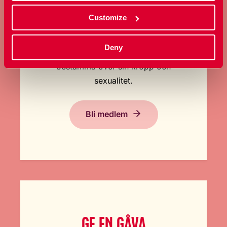
Customize
BLI MEDLEM
Deny
Ta ställning för allas rätt att
bestämma över sin kropp och
sexualitet.
Bli medlem
GE EN GÅVA