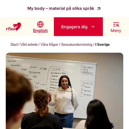
My body – material på olika språk
Engagera dig
English
Meny
Start
Vårt arbete
Våra frågor
Sexualundervisning
I Sverige