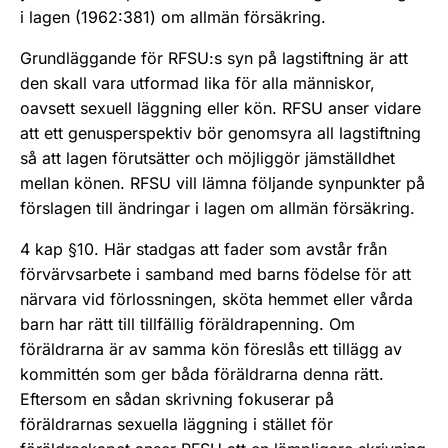
i lagen (1962:381) om allmän försäkring.
Grundläggande för RFSU:s syn på lagstiftning är att
den skall vara utformad lika för alla människor,
oavsett sexuell läggning eller kön. RFSU anser vidare
att ett genusperspektiv bör genomsyra all lagstiftning
så att lagen förutsätter och möjliggör jämställdhet
mellan könen. RFSU vill lämna följande synpunkter på
förslagen till ändringar i lagen om allmän försäkring.
4 kap §10. Här stadgas att fader som avstår från
förvärvsarbete i samband med barns födelse för att
närvara vid förlossningen, sköta hemmet eller vårda
barn har rätt till tillfällig föräldrapenning. Om
föräldrarna är av samma kön föreslås ett tillägg av
kommittén som ger båda föräldrarna denna rätt.
Eftersom en sådan skrivning fokuserar på
föräldrarnas sexuella läggning i stället för