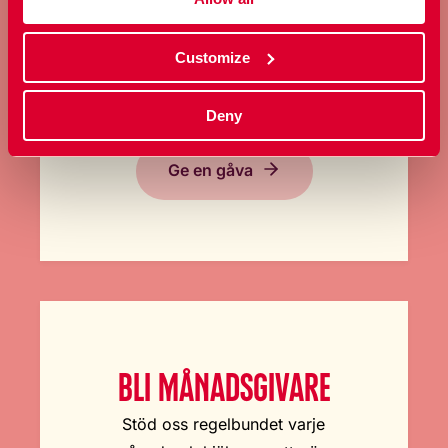
GE EN GÅVA
Customize
Bidra med ett valfritt belopp och
stöd vårt arbete här och nu.
Deny
Ge en gåva
BLI MÅNADSGIVARE
Stöd oss regelbundet varje