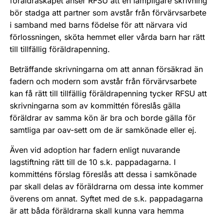
föräldraskapet anser RFSU att en lämpligare skrivning
bör stadga att partner som avstår från förvärvsarbete
i samband med barns födelse för att närvara vid
förlossningen, sköta hemmet eller vårda barn har rätt
till tillfällig föräldrapenning.
Beträffande skrivningarna om att annan försäkrad än
fadern och modern som avstår från förvärvsarbete
kan få rätt till tillfällig föräldrapenning tycker RFSU att
skrivningarna som av kommittén föreslås gälla
föräldrar av samma kön är bra och borde gälla för
samtliga par oav-sett om de är samkönade eller ej.
Även vid adoption har fadern enligt nuvarande
lagstiftning rätt till de 10 s.k. pappadagarna. I
kommitténs förslag föreslås att dessa i samkönade
par skall delas av föräldrarna om dessa inte kommer
överens om annat. Syftet med de s.k. pappadagarna
är att båda föräldrarna skall kunna vara hemma