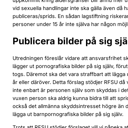
uppkommit kring åldersgränser blir ännu mer u
vid sexuella handlingar inte ska gälla även då 
publiceras/sprids. En sådan lagstiftning risker
personer under 15 år inte själva har någon möjl
Publicera bilder på sig sjä
Utredningen föreslår vidare att ansvarsfrihet sk
lägger ut pornografiska bilder på sig själv, förut
togs. Däremot ska det vara straffbart att lägga
år eller däröver. Detta förslag stödjer RFSU då 
inte enbart är personen själv som skyddas i dett
vuxen person ska aldrig kunna bidra till att spr
också det allmänna skyddsintresset högre än 
lägga ut barnpornografiska bilder på sig själv.
Trots att RFSU stödjer förslaget vill vi påpeka 