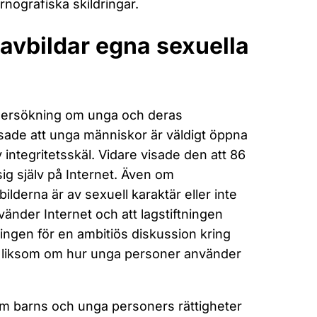
nografiska skildringar.
avbildar egna sexuella
dersökning om unga och deras
visade att unga människor är väldigt öppna
v integritetsskäl. Vidare visade den att 86
sig själv på Internet. Även om
derna är av sexuell karaktär eller inte
nder Internet och att lagstiftningen
ingen för en ambitiös diskussion kring
r liksom om hur unga personer använder
om barns och unga personers rättigheter