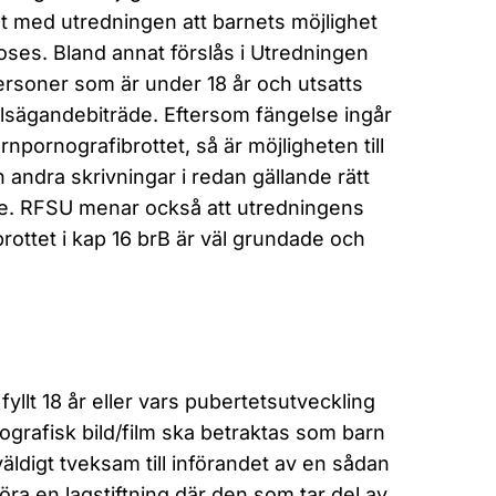
et med utredningen att barnets möjlighet
oses. Bland annat förslås i Utredningen
ersoner som är under 18 år och utsatts
 målsägandebiträde. Eftersom fängelse ingår
rnpornografibrottet, så är möjligheten till
andra skrivningar i redan gällande rätt
de. RFSU menar också att utredningens
rottet i kap 16 brB är väl grundade och
fyllt 18 år eller vars pubertetsutveckling
ografisk bild/film ska betraktas som barn
ldigt tveksam till införandet av en sådan
nföra en lagstiftning där den som tar del av