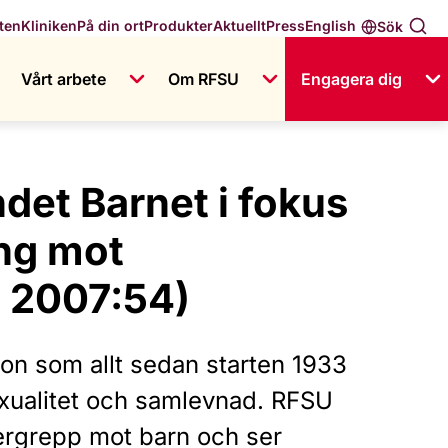
English
ten
Kliniken
På din ort
Produkter
Aktuellt
Press
Sök
Vårt arbete
Om RFSU
Engagera dig
det Barnet i fokus
ing mot
 2007:54)
ion som allt sedan starten 1933
exualitet och samlevnad. RFSU
vergrepp mot barn och ser