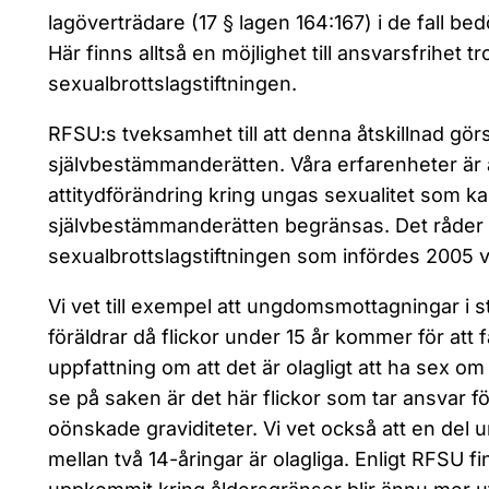
lagöverträdare (17 § lagen 164:167) i de fall be
Här finns alltså en möjlighet till ansvarsfrihet tro
sexualbrottslagstiftningen.
RFSU:s tveksamhet till att denna åtskillnad görs
självbestämmanderätten. Våra erfarenheter är a
attitydförändring kring ungas sexualitet som kan 
självbestämmanderätten begränsas. Det råder 
sexualbrottslagstiftningen som infördes 2005 vi
Vi vet till exempel att ungdomsmottagningar i s
föräldrar då flickor under 15 år kommer för att 
uppfattning om att det är olagligt att ha sex om
se på saken är det här flickor som tar ansvar fö
oönskade graviditeter. Vi vet också att en del u
mellan två 14-åringar är olagliga. Enligt RFSU f