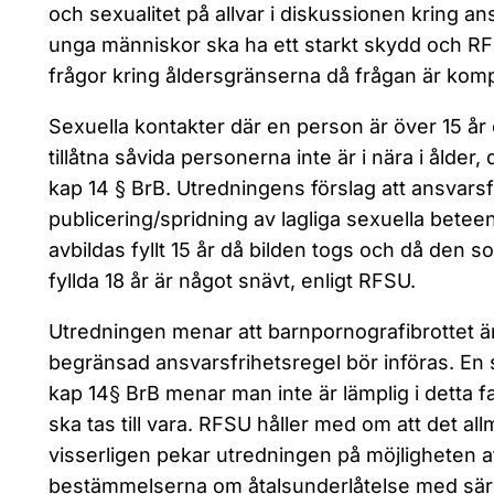
och sexualitet på allvar i diskussionen kring a
unga människor ska ha ett starkt skydd och RF
frågor kring åldersgränserna då frågan är komp
Sexuella kontakter där en person är över 15 år 
tillåtna såvida personerna inte är i nära i ålder,
kap 14 § BrB. Utredningens förslag att ansvarsf
publicering/spridning av lagliga sexuella bet
avbildas fyllt 15 år då bilden togs och då den so
fyllda 18 år är något snävt, enligt RFSU.
Utredningen menar att barnpornografibrottet är
begränsad ansvarsfrihetsregel bör införas. En
kap 14§ BrB menar man inte är lämplig i detta f
ska tas till vara. RFSU håller med om att det a
visserligen pekar utredningen på möjligheten at
bestämmelserna om åtalsunderlåtelse med sä