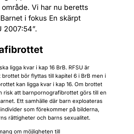
 område. Vi har nu beretts
”Barnet i fokus En skärpt
U 2007:54”.
fibrottet
ska ligga kvar i kap 16 BrB. RFSU är
ottet bör flyttas till kapitel 6 i BrB men i
ttet kan ligga kvar i kap 16. Om brottet
en risk att barnpornografibrottet görs till en
arnet. Ett samhälle där barn exploateras
 individer som förekommer på bilderna,
ns rättigheter och barns sexualitet.
ang om möjligheten till