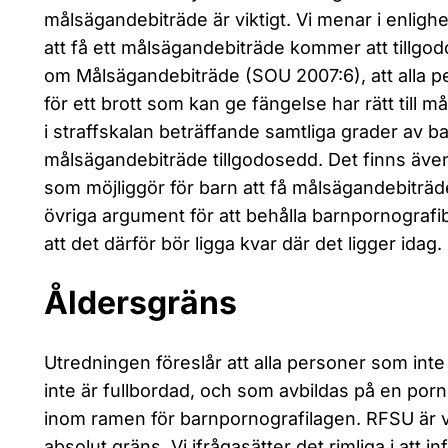
målsägandebiträde är viktigt. Vi menar i enligh
att få ett målsägandebiträde kommer att tillgod
om Målsägandebiträde (SOU 2007:6), att alla p
för ett brott som kan ge fängelse har rätt till
i straffskalan beträffande samtliga grader av ba
målsägandebiträde tillgodosedd. Det finns även 
som möjliggör för barn att få målsägandebiträ
övriga argument för att behålla barnpornografib
att det därför bör ligga kvar där det ligger idag.
Åldersgräns
Utredningen föreslår att alla personer som inte 
inte är fullbordad, och som avbildas på en porn
inom ramen för barnpornografilagen. RFSU är vä
absolut gräns. Vi ifrågasätter det rimliga i att i