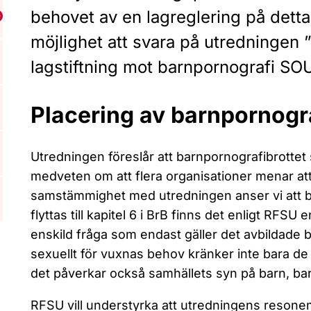
behovet av en lagreglering på detta
isa undermeny för Projekt och initiativ
möjlighet att svara på utredningen 
lagstiftning mot barnpornografi SO
Placering av barnpornogra
Utredningen föreslår att barnpornografibrottet 
medveten om att flera organisationer menar att br
samstämmighet med utredningen anser vi att bro
flyttas till kapitel 6 i BrB finns det enligt RFSU 
enskild fråga som endast gäller det avbildade b
sexuellt för vuxnas behov kränker inte bara de
det påverkar också samhällets syn på barn, bar
RFSU vill understyrka att utredningens resonem