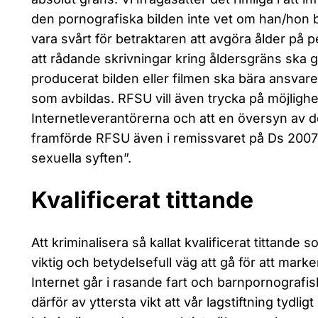
den pornografiska bilden inte vet om han/hon beg
vara svårt för betraktaren att avgöra ålder på p
att rådande skrivningar kring åldersgräns ska g
producerat bilden eller filmen ska bära ansvare
som avbildas. RFSU vill även trycka på möjlighe
Internetleverantörerna och att en översyn av d
framförde RFSU även i remissvaret på Ds 2007:
sexuella syften”.
Kvalificerat tittande
Att kriminalisera så kallat kvalificerat tittande
viktig och betydelsefull väg att gå för att marke
Internet går i rasande fart och barnpornografiska 
därför av yttersta vikt att vår lagstiftning tydl