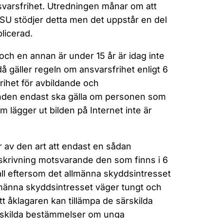
nsvarsfrihet. Utredningen månar om att
SU stödjer detta men det uppstår en del
licerad.
och en annan är under 15 år är idag inte
 då gäller regeln om ansvarsfrihet enligt 6
rihet för avbildande och
eenden endast ska gälla om personen som
m lägger ut bilden på Internet inte är
 av den art att endast en sådan
 skrivning motsvarande den som finns i 6
all eftersom det allmänna skyddsintresset
llmänna skyddsintresset väger tungt och
t åklagaren kan tillämpa de särskilda
rskilda bestämmelser om unga