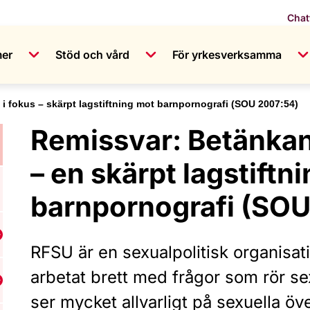
Chat
mer
Stöd och vård
För yrkesverksamma
 i fokus – skärpt lagstiftning mot barnpornografi (SOU 2007:54)
Remissvar: Betänkan
– en skärpt lagstiftn
barnpornografi (SOU
isa undermeny för Våra frågor
RFSU är en sexualpolitisk organisat
arbetat brett med frågor som rör s
isa undermeny för Internationellt arbete
ser mycket allvarligt på sexuella ö