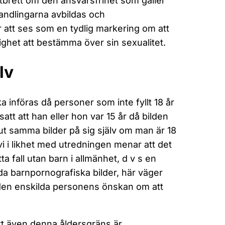
tbrett om den ansvarsfrihet som gäller
handlingarna avbildas och
ar att ses som en tydlig markering om att
ighet att bestämma över sin sexualitet.
lv
a införas då personer som inte fyllt 18 år
satt att han eller hon var 15 år då bilden
 ut samma bilder på sig själv om man är 18
vi i likhet med utredningen menar att det
a fall utan barn i allmänhet, d v s en
ida barnpornografiska bilder, här väger
den enskilda personens önskan om att
att även denna åldersgräns är