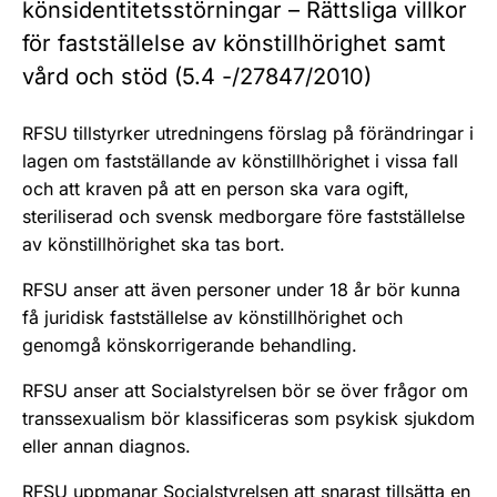
könsidentitetsstörningar – Rättsliga villkor
för fastställelse av könstillhörighet samt
vård och stöd (5.4 -/27847/2010)
RFSU tillstyrker utredningens förslag på förändringar i
lagen om fastställande av könstillhörighet i vissa fall
och att kraven på att en person ska vara ogift,
steriliserad och svensk medborgare före fastställelse
av könstillhörighet ska tas bort.
RFSU anser att även personer under 18 år bör kunna
få juridisk fastställelse av könstillhörighet och
genomgå könskorrigerande behandling.
RFSU anser att Socialstyrelsen bör se över frågor om
transsexualism bör klassificeras som psykisk sjukdom
eller annan diagnos.
RFSU uppmanar Socialstyrelsen att snarast tillsätta en