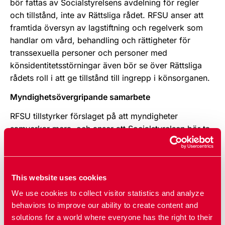
bör fattas av Socialstyrelsens avdelning för regler
och tillstånd, inte av Rättsliga rådet. RFSU anser att
framtida översyn av lagstiftning och regelverk som
handlar om vård, behandling och rättigheter för
transsexuella personer och personer med
könsidentitetsstörningar även bör se över Rättsliga
rådets roll i att ge tillstånd till ingrepp i könsorganen.
Myndighetsövergripande samarbete
RFSU tillstyrker förslaget på att myndigheter
samverkar mera, och anser att Socialstyrelsen bör ta
initiativ till sådant samarbete. RFSU tillstyrker även
förslaget på att regeringen bör säkerställa att alla
myndigheter behandlar förändringar av
This website uses cookies
könstillhörighet på likartat sätt.
We use cookies to collect visitor statistics and analyze
Vård av god kvalitet i hela landet
behaviors to improve our ability to create content and
solutions for a world where everyone has the right to their
Tillgång till vård