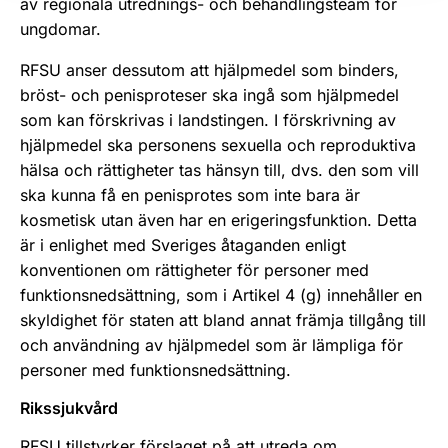
av regionala utrednings- och behandlingsteam för
ungdomar.
RFSU anser dessutom att hjälpmedel som binders,
bröst- och penisproteser ska ingå som hjälpmedel
som kan förskrivas i landstingen. I förskrivning av
hjälpmedel ska personens sexuella och reproduktiva
hälsa och rättigheter tas hänsyn till, dvs. den som vill
ska kunna få en penisprotes som inte bara är
kosmetisk utan även har en erigeringsfunktion. Detta
är i enlighet med Sveriges åtaganden enligt
konventionen om rättigheter för personer med
funktionsnedsättning, som i Artikel 4 (g) innehåller en
skyldighet för staten att bland annat främja tillgång till
och användning av hjälpmedel som är lämpliga för
personer med funktionsnedsättning.
Rikssjukvård
RFSU tillstyrker förslaget på att utreda om