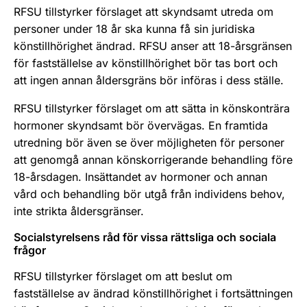
RFSU tillstyrker förslaget att skyndsamt utreda om
personer under 18 år ska kunna få sin juridiska
könstillhörighet ändrad. RFSU anser att 18-årsgränsen
för fastställelse av könstillhörighet bör tas bort och
att ingen annan åldersgräns bör införas i dess ställe.
RFSU tillstyrker förslaget om att sätta in könskonträra
hormoner skyndsamt bör övervägas. En framtida
utredning bör även se över möjligheten för personer
att genomgå annan könskorrigerande behandling före
18-årsdagen. Insättandet av hormoner och annan
vård och behandling bör utgå från individens behov,
inte strikta åldersgränser.
Socialstyrelsens råd för vissa rättsliga och sociala
frågor
RFSU tillstyrker förslaget om att beslut om
fastställelse av ändrad könstillhörighet i fortsättningen